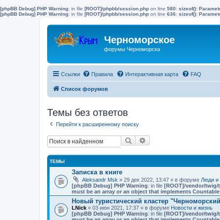
[phpBB Debug] PHP Warning
: in file
[ROOT]/phpbb/session.php
on line
580
:
sizeof(): Parame
[phpBB Debug] PHP Warning
: in file
[ROOT]/phpbb/session.php
on line
636
:
sizeof(): Parame
Черноморское
форумы Черноморска
Ссылки
Правила
Интерактивная карта
FAQ
Список форумов
Темы без ответов
Перейти к расширенному поиску
Поиск
Расширенный поиск
ТЕМЫ
Записка в книге
Aleksandr Msk
» 29 дек 2022, 13:47 » в форуме
Люди и
[phpBB Debug] PHP Warning
: in file
[ROOT]/vendor/twig/t
must be an array or an object that implements Countable
Новый туристический кластер "Черноморский"
LNick
» 03 июн 2021, 17:37 » в форуме
Новости и жизнь
[phpBB Debug] PHP Warning
: in file
[ROOT]/vendor/twig/t
must be an array or an object that implements Countable