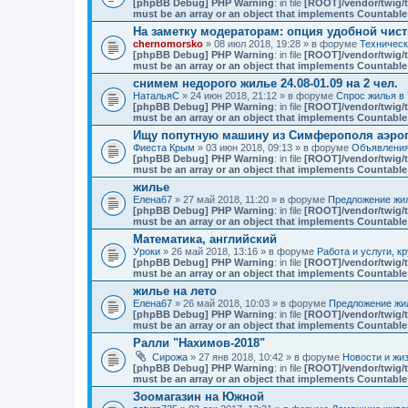
[phpBB Debug] PHP Warning
: in file
[ROOT]/vendor/twig/t
must be an array or an object that implements Countable
На заметку модераторам: опция удобной чист
chernomorsko
» 08 июл 2018, 19:28 » в форуме
Техничес
[phpBB Debug] PHP Warning
: in file
[ROOT]/vendor/twig/t
must be an array or an object that implements Countable
снимем недорого жилье 24.08-01.09 на 2 чел.
НатальяС
» 24 июн 2018, 21:12 » в форуме
Спрос жилья в 
[phpBB Debug] PHP Warning
: in file
[ROOT]/vendor/twig/t
must be an array or an object that implements Countable
Ищу попутную машину из Симферополя аэро
Фиеста Крым
» 03 июн 2018, 09:13 » в форуме
Объявлени
[phpBB Debug] PHP Warning
: in file
[ROOT]/vendor/twig/t
must be an array or an object that implements Countable
жилье
Елена67
» 27 май 2018, 11:20 » в форуме
Предложение жил
[phpBB Debug] PHP Warning
: in file
[ROOT]/vendor/twig/t
must be an array or an object that implements Countable
Математика, английский
Уроки
» 26 май 2018, 13:16 » в форуме
Работа и услуги, к
[phpBB Debug] PHP Warning
: in file
[ROOT]/vendor/twig/t
must be an array or an object that implements Countable
жилье на лето
Елена67
» 26 май 2018, 10:03 » в форуме
Предложение жил
[phpBB Debug] PHP Warning
: in file
[ROOT]/vendor/twig/t
must be an array or an object that implements Countable
Ралли "Нахимов-2018"
Сирожа
» 27 янв 2018, 10:42 » в форуме
Новости и жи
[phpBB Debug] PHP Warning
: in file
[ROOT]/vendor/twig/t
must be an array or an object that implements Countable
Зоомагазин на Южной