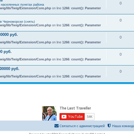
e»
0
х населенных пунктах района
wig/lib/Twig/Extension/Core.php
on line
1266
:
count(): Parameter
0
в Черноморске (снять)
wig/lib/Twig/Extension/Core.php
on line
1266
:
count(): Parameter
0000 руб.
0
wig/lib/Twig/Extension/Core.php
on line
1266
:
count(): Parameter
0 руб.
0
wig/lib/Twig/Extension/Core.php
on line
1266
:
count(): Parameter
00000 руб.
0
wig/lib/Twig/Extension/Core.php
on line
1266
:
count(): Parameter
Связаться с администрацией
Наша команд