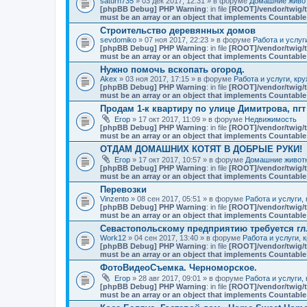
saturn735
» 03 дек 2017, 12:31 » в форуме
Домашние живот
[phpBB Debug] PHP Warning
: in file
[ROOT]/vendor/twig/t
must be an array or an object that implements Countable
Строительство деревянных домов
sevdomiko
» 07 ноя 2017, 22:23 » в форуме
Работа и услуг
[phpBB Debug] PHP Warning
: in file
[ROOT]/vendor/twig/t
must be an array or an object that implements Countable
Нужно помочь вскопать огород.
Akex
» 03 ноя 2017, 17:15 » в форуме
Работа и услуги, кр
[phpBB Debug] PHP Warning
: in file
[ROOT]/vendor/twig/t
must be an array or an object that implements Countable
Продам 1-к квартиру по улице Димитрова, пг
Егор
» 17 окт 2017, 11:09 » в форуме
Недвижимость
[phpBB Debug] PHP Warning
: in file
[ROOT]/vendor/twig/t
must be an array or an object that implements Countable
ОТДАМ ДОМАШНИХ КОТЯТ В ДОБРЫЕ РУКИ!
Егор
» 17 окт 2017, 10:57 » в форуме
Домашние животн
[phpBB Debug] PHP Warning
: in file
[ROOT]/vendor/twig/t
must be an array or an object that implements Countable
Перевозки
Vinzento
» 08 сен 2017, 05:51 » в форуме
Работа и услуги,
[phpBB Debug] PHP Warning
: in file
[ROOT]/vendor/twig/t
must be an array or an object that implements Countable
Севастопольскому предприятию требуется гл
Work12
» 04 сен 2017, 13:40 » в форуме
Работа и услуги, 
[phpBB Debug] PHP Warning
: in file
[ROOT]/vendor/twig/t
must be an array or an object that implements Countable
ФотоВидеоСъемка. Черноморское.
Егор
» 28 авг 2017, 09:01 » в форуме
Работа и услуги,
[phpBB Debug] PHP Warning
: in file
[ROOT]/vendor/twig/t
must be an array or an object that implements Countable