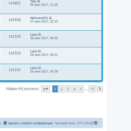
Taty
143901
05 июл 2017, 21:05
Aleksandr01
142438
27 июн 2017, 22:10
Lana
142316
26 июн 2017, 06:50
Lana
142523
26 июн 2017, 06:41
Lana
142222
26 июн 2017, 06:38
Страница
1
из
15
1
2
3
4
5
15
Найден 441 результат
…
След.
а
Удалить cookies конференции
Часовой пояс:
UTC+02:00