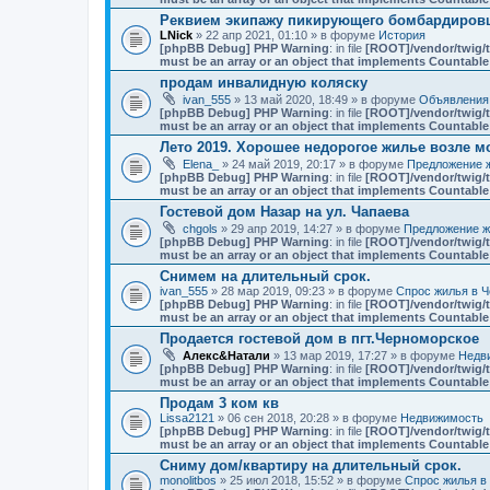
Реквием экипажу пикирующего бомбардировщ
LNick
» 22 апр 2021, 01:10 » в форуме
История
[phpBB Debug] PHP Warning
: in file
[ROOT]/vendor/twig/t
must be an array or an object that implements Countable
продам инвалидную коляску
ivan_555
» 13 май 2020, 18:49 » в форуме
Объявления
[phpBB Debug] PHP Warning
: in file
[ROOT]/vendor/twig/t
must be an array or an object that implements Countable
Лето 2019. Хорошее недорогое жилье возле мо
Elena_
» 24 май 2019, 20:17 » в форуме
Предложение ж
[phpBB Debug] PHP Warning
: in file
[ROOT]/vendor/twig/t
must be an array or an object that implements Countable
Гостевой дом Назар на ул. Чапаева
chgols
» 29 апр 2019, 14:27 » в форуме
Предложение ж
[phpBB Debug] PHP Warning
: in file
[ROOT]/vendor/twig/t
must be an array or an object that implements Countable
Снимем на длительный срок.
ivan_555
» 28 мар 2019, 09:23 » в форуме
Спрос жилья в Ч
[phpBB Debug] PHP Warning
: in file
[ROOT]/vendor/twig/t
must be an array or an object that implements Countable
Продается гостевой дом в пгт.Черноморское
Алекс&Натали
» 13 мар 2019, 17:27 » в форуме
Недв
[phpBB Debug] PHP Warning
: in file
[ROOT]/vendor/twig/t
must be an array or an object that implements Countable
Продам 3 ком кв
Lissa2121
» 06 сен 2018, 20:28 » в форуме
Недвижимость
[phpBB Debug] PHP Warning
: in file
[ROOT]/vendor/twig/t
must be an array or an object that implements Countable
Сниму дом/квартиру на длительный срок.
monolitbos
» 25 июл 2018, 15:52 » в форуме
Спрос жилья в