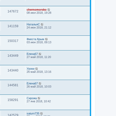
chernomorsko
147672
08 июл 2018, 19:28
НатальяС
141159
24 июн 2018, 21:12
Фиеста Крым
150317
03 июн 2018, 09:13
Елена67
143449
27 май 2018, 11:20
Уроки
143440
26 май 2018, 13:16
Елена67
144581
26 май 2018, 10:03
Сирожа
158291
27 янв 2018, 10:42
saturn735
142579