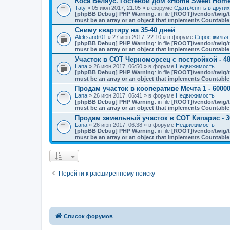
Коса Беляус. Гостевой дом «Home Sweet Hom
Taty
» 05 июл 2017, 21:05 » в форуме
Сдать/снять в други
[phpBB Debug] PHP Warning
: in file
[ROOT]/vendor/twig/t
must be an array or an object that implements Countable
Сниму квартиру на 35-40 дней
Aleksandr01
» 27 июн 2017, 22:10 » в форуме
Спрос жилья 
[phpBB Debug] PHP Warning
: in file
[ROOT]/vendor/twig/t
must be an array or an object that implements Countable
Участок в СОТ Черноморсец с постройкой - 48
Lana
» 26 июн 2017, 06:50 » в форуме
Недвижимость
[phpBB Debug] PHP Warning
: in file
[ROOT]/vendor/twig/t
must be an array or an object that implements Countable
Продам участок в кооперативе Мечта 1 - 60000
Lana
» 26 июн 2017, 06:41 » в форуме
Недвижимость
[phpBB Debug] PHP Warning
: in file
[ROOT]/vendor/twig/t
must be an array or an object that implements Countable
Продам земельный участок в СОТ Кипарис - 3
Lana
» 26 июн 2017, 06:38 » в форуме
Недвижимость
[phpBB Debug] PHP Warning
: in file
[ROOT]/vendor/twig/t
must be an array or an object that implements Countable
Перейти к расширенному поиску
Список форумов