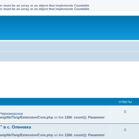
ter must be an array or an object that implements Countable
ter must be an array or an object that implements Countable
ОТВЕТЫ
0
 Черноморское
wig/lib/Twig/Extension/Core.php
on line
1266
:
count(): Parameter
 в с. Оленевка
0
wig/lib/Twig/Extension/Core.php
on line
1266
:
count(): Parameter