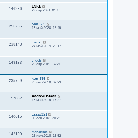
LNick
146236
22 апр 2021, 01:10
ivan_555
256786
13 май 2020, 18:49
Elena_
238143
24 май 2019, 20:17
chgols
143133
29 апр 2019, 14:27
ivan_555
235759
28 мар 2019, 09:23
Алекс&Натали
157062
13 мар 2019, 17:27
Lissa2121
140615
06 сен 2018, 20:28
monolitbos
142199
25 июл 2018, 15:52