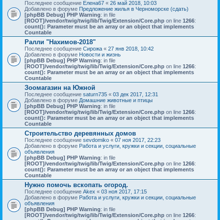
Последнее сообщение
Елена67
«
26 май 2018, 10:03
Добавлено в форуме
Предложение жилья в Черноморске (сдать)
[phpBB Debug] PHP Warning
: in file
[ROOT]/vendor/twig/twig/lib/Twig/Extension/Core.php
on line
1266
:
count(): Parameter must be an array or an object that implements
Countable
Ралли "Нахимов-2018"
Последнее сообщение
Сирожа
«
27 янв 2018, 10:42
Добавлено в форуме
Новости и жизнь
[phpBB Debug] PHP Warning
: in file
[ROOT]/vendor/twig/twig/lib/Twig/Extension/Core.php
on line
1266
:
count(): Parameter must be an array or an object that implements
Countable
Зоомагазин на Южной
Последнее сообщение
saturn735
«
03 дек 2017, 12:31
Добавлено в форуме
Домашние животные и птицы
[phpBB Debug] PHP Warning
: in file
[ROOT]/vendor/twig/twig/lib/Twig/Extension/Core.php
on line
1266
:
count(): Parameter must be an array or an object that implements
Countable
Строительство деревянных домов
Последнее сообщение
sevdomiko
«
07 ноя 2017, 22:23
Добавлено в форуме
Работа и услуги, кружки и секции, социальные
объявления
[phpBB Debug] PHP Warning
: in file
[ROOT]/vendor/twig/twig/lib/Twig/Extension/Core.php
on line
1266
:
count(): Parameter must be an array or an object that implements
Countable
Нужно помочь вскопать огород.
Последнее сообщение
Akex
«
03 ноя 2017, 17:15
Добавлено в форуме
Работа и услуги, кружки и секции, социальные
объявления
[phpBB Debug] PHP Warning
: in file
[ROOT]/vendor/twig/twig/lib/Twig/Extension/Core.php
on line
1266
: