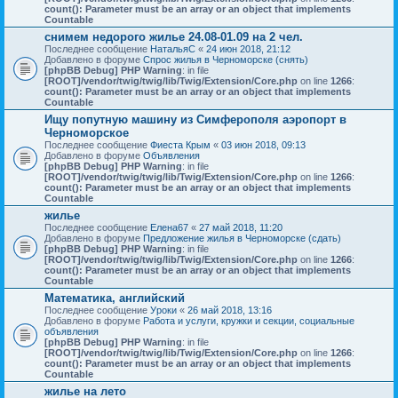
count(): Parameter must be an array or an object that implements
Countable
снимем недорого жилье 24.08-01.09 на 2 чел.
Последнее сообщение
НатальяС
«
24 июн 2018, 21:12
Добавлено в форуме
Спрос жилья в Черноморске (снять)
[phpBB Debug] PHP Warning
: in file
[ROOT]/vendor/twig/twig/lib/Twig/Extension/Core.php
on line
1266
:
count(): Parameter must be an array or an object that implements
Countable
Ищу попутную машину из Симферополя аэропорт в
Черноморское
Последнее сообщение
Фиеста Крым
«
03 июн 2018, 09:13
Добавлено в форуме
Объявления
[phpBB Debug] PHP Warning
: in file
[ROOT]/vendor/twig/twig/lib/Twig/Extension/Core.php
on line
1266
:
count(): Parameter must be an array or an object that implements
Countable
жилье
Последнее сообщение
Елена67
«
27 май 2018, 11:20
Добавлено в форуме
Предложение жилья в Черноморске (сдать)
[phpBB Debug] PHP Warning
: in file
[ROOT]/vendor/twig/twig/lib/Twig/Extension/Core.php
on line
1266
:
count(): Parameter must be an array or an object that implements
Countable
Математика, английский
Последнее сообщение
Уроки
«
26 май 2018, 13:16
Добавлено в форуме
Работа и услуги, кружки и секции, социальные
объявления
[phpBB Debug] PHP Warning
: in file
[ROOT]/vendor/twig/twig/lib/Twig/Extension/Core.php
on line
1266
:
count(): Parameter must be an array or an object that implements
Countable
жилье на лето