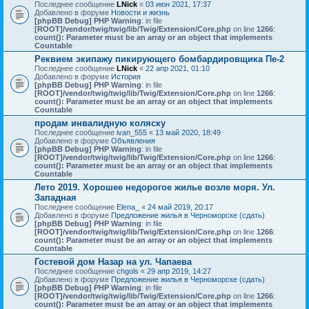
Последнее сообщение
LNick
«
03 июн 2021, 17:37
Добавлено в форуме
Новости и жизнь
[phpBB Debug] PHP Warning
: in file
[ROOT]/vendor/twig/twig/lib/Twig/Extension/Core.php
on line
1266
:
count(): Parameter must be an array or an object that implements
Countable
Реквием экипажу пикирующего бомбардировщика Пе-2
Последнее сообщение
LNick
«
22 апр 2021, 01:10
Добавлено в форуме
История
[phpBB Debug] PHP Warning
: in file
[ROOT]/vendor/twig/twig/lib/Twig/Extension/Core.php
on line
1266
:
count(): Parameter must be an array or an object that implements
Countable
продам инвалидную коляску
Последнее сообщение
ivan_555
«
13 май 2020, 18:49
Добавлено в форуме
Объявления
[phpBB Debug] PHP Warning
: in file
[ROOT]/vendor/twig/twig/lib/Twig/Extension/Core.php
on line
1266
:
count(): Parameter must be an array or an object that implements
Countable
Лето 2019. Хорошее недорогое жилье возле моря. Ул.
Западная
Последнее сообщение
Elena_
«
24 май 2019, 20:17
Добавлено в форуме
Предложение жилья в Черноморске (сдать)
[phpBB Debug] PHP Warning
: in file
[ROOT]/vendor/twig/twig/lib/Twig/Extension/Core.php
on line
1266
:
count(): Parameter must be an array or an object that implements
Countable
Гостевой дом Назар на ул. Чапаева
Последнее сообщение
chgols
«
29 апр 2019, 14:27
Добавлено в форуме
Предложение жилья в Черноморске (сдать)
[phpBB Debug] PHP Warning
: in file
[ROOT]/vendor/twig/twig/lib/Twig/Extension/Core.php
on line
1266
:
count(): Parameter must be an array or an object that implements