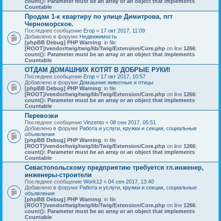
count(): Parameter must be an array or an object that implements
Countable
Продам 1-к квартиру по улице Димитрова, пгт
Черноморское.
Последнее сообщение
Егор
«
17 окт 2017, 11:09
Добавлено в форуме
Недвижимость
[phpBB Debug] PHP Warning
: in file
[ROOT]/vendor/twig/twig/lib/Twig/Extension/Core.php
on line
1266
:
count(): Parameter must be an array or an object that implements
Countable
ОТДАМ ДОМАШНИХ КОТЯТ В ДОБРЫЕ РУКИ!
Последнее сообщение
Егор
«
17 окт 2017, 10:57
Добавлено в форуме
Домашние животные и птицы
[phpBB Debug] PHP Warning
: in file
[ROOT]/vendor/twig/twig/lib/Twig/Extension/Core.php
on line
1266
:
count(): Parameter must be an array or an object that implements
Countable
Перевозки
Последнее сообщение
Vinzento
«
08 сен 2017, 05:51
Добавлено в форуме
Работа и услуги, кружки и секции, социальные
объявления
[phpBB Debug] PHP Warning
: in file
[ROOT]/vendor/twig/twig/lib/Twig/Extension/Core.php
on line
1266
:
count(): Parameter must be an array or an object that implements
Countable
Севастопольскому предприятию требуется гл.инженер,
инженеры-строители
Последнее сообщение
Work12
«
04 сен 2017, 13:40
Добавлено в форуме
Работа и услуги, кружки и секции, социальные
объявления
[phpBB Debug] PHP Warning
: in file
[ROOT]/vendor/twig/twig/lib/Twig/Extension/Core.php
on line
1266
:
count(): Parameter must be an array or an object that implements
Countable