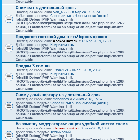
Countable
Снимем на длительный срок.
Последнее сообщение
ivan_555
«
28 мар 2019, 09:23
Добавлено в форуме
Спрос жилья в Черноморске (снять)
[phpBB Debug] PHP Warning
: in file
[ROOT]/vendor/twig/twig/lib/Twig/Extension/Core.php
on line
1266
:
count(): Parameter must be an array or an object that implements
Countable
Продается гостевой дом в пгт.Черноморское
Последнее сообщение
Алекс&Натали
«
13 мар 2019, 17:27
Добавлено в форуме
Недвижимость
[phpBB Debug] PHP Warning
: in file
[ROOT]/vendor/twig/twig/lib/Twig/Extension/Core.php
on line
1266
:
count(): Parameter must be an array or an object that implements
Countable
Продам 3 ком кв
Последнее сообщение
Lissa2121
«
06 сен 2018, 20:28
Добавлено в форуме
Недвижимость
[phpBB Debug] PHP Warning
: in file
[ROOT]/vendor/twig/twig/lib/Twig/Extension/Core.php
on line
1266
:
count(): Parameter must be an array or an object that implements
Countable
Сниму дом/квартиру на длительный срок.
Последнее сообщение
monolitbos
«
25 июл 2018, 15:52
Добавлено в форуме
Спрос жилья в Черноморске (снять)
[phpBB Debug] PHP Warning
: in file
[ROOT]/vendor/twig/twig/lib/Twig/Extension/Core.php
on line
1266
:
count(): Parameter must be an array or an object that implements
Countable
На заметку модераторам: опция удобной чистки спама
Последнее сообщение
chernomorsko
«
08 июл 2018, 19:28
Добавлено в форуме
Технический
[phpBB Debug] PHP Warning
: in file
[ROOT]/vendor/twig/twig/lib/Twig/Extension/Core.php
on line
1266
: