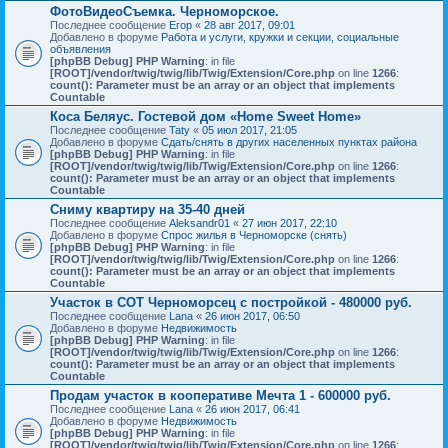
ФотоВидеоСъемка. Черноморское.
Последнее сообщение
Егор
«
28 авг 2017, 09:01
Добавлено в форуме
Работа и услуги, кружки и секции, социальные
объявления
[phpBB Debug] PHP Warning
: in file
[ROOT]/vendor/twig/twig/lib/Twig/Extension/Core.php
on line
1266
:
count(): Parameter must be an array or an object that implements
Countable
Коса Беляус. Гостевой дом «Home Sweet Home»
Последнее сообщение
Taty
«
05 июл 2017, 21:05
Добавлено в форуме
Сдать/снять в других населенных пунктах района
[phpBB Debug] PHP Warning
: in file
[ROOT]/vendor/twig/twig/lib/Twig/Extension/Core.php
on line
1266
:
count(): Parameter must be an array or an object that implements
Countable
Сниму квартиру на 35-40 дней
Последнее сообщение
Aleksandr01
«
27 июн 2017, 22:10
Добавлено в форуме
Спрос жилья в Черноморске (снять)
[phpBB Debug] PHP Warning
: in file
[ROOT]/vendor/twig/twig/lib/Twig/Extension/Core.php
on line
1266
:
count(): Parameter must be an array or an object that implements
Countable
Участок в СОТ Черноморсец с постройкой - 480000 руб.
Последнее сообщение
Lana
«
26 июн 2017, 06:50
Добавлено в форуме
Недвижимость
[phpBB Debug] PHP Warning
: in file
[ROOT]/vendor/twig/twig/lib/Twig/Extension/Core.php
on line
1266
:
count(): Parameter must be an array or an object that implements
Countable
Продам участок в кооперативе Мечта 1 - 600000 руб.
Последнее сообщение
Lana
«
26 июн 2017, 06:41
Добавлено в форуме
Недвижимость
[phpBB Debug] PHP Warning
: in file
[ROOT]/vendor/twig/twig/lib/Twig/Extension/Core.php
on line
1266
: