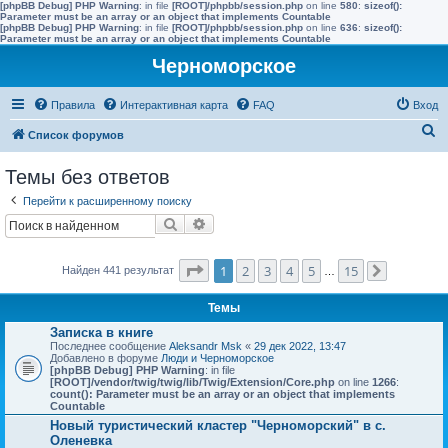
[phpBB Debug] PHP Warning
: in file
[ROOT]/phpbb/session.php
on line
580
:
sizeof():
Parameter must be an array or an object that implements Countable
[phpBB Debug] PHP Warning
: in file
[ROOT]/phpbb/session.php
on line
636
:
sizeof():
Parameter must be an array or an object that implements Countable
Черноморское
Правила
Интерактивная карта
FAQ
Вход
П
Список форумов
о
Темы без ответов
и
Перейти к расширенному поиску
с
Поиск
Расширенный поиск
к
Страница
1
из
15
1
2
3
4
5
15
Найден 441 результат
…
След.
Темы
Записка в книге
Последнее сообщение
Aleksandr Msk
«
29 дек 2022, 13:47
Добавлено в форуме
Люди и Черноморское
[phpBB Debug] PHP Warning
: in file
[ROOT]/vendor/twig/twig/lib/Twig/Extension/Core.php
on line
1266
:
count(): Parameter must be an array or an object that implements
Countable
Новый туристический кластер "Черноморский" в с.
Оленевка