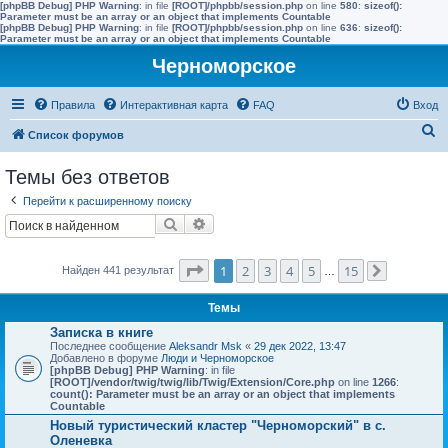
[phpBB Debug] PHP Warning
: in file
[ROOT]/phpbb/session.php
on line
580
:
sizeof():
Parameter must be an array or an object that implements Countable
[phpBB Debug] PHP Warning
: in file
[ROOT]/phpbb/session.php
on line
636
:
sizeof():
Parameter must be an array or an object that implements Countable
Черноморское
Правила
Интерактивная карта
FAQ
Вход
П
Список форумов
о
Темы без ответов
и
Перейти к расширенному поиску
с
Поиск
Расширенный поиск
к
Страница
1
из
15
1
2
3
4
5
15
Найден 441 результат
…
След.
Темы
Записка в книге
Последнее сообщение
Aleksandr Msk
«
29 дек 2022, 13:47
Добавлено в форуме
Люди и Черноморское
[phpBB Debug] PHP Warning
: in file
[ROOT]/vendor/twig/twig/lib/Twig/Extension/Core.php
on line
1266
:
count(): Parameter must be an array or an object that implements
Countable
Новый туристический кластер "Черноморский" в с.
Оленевка