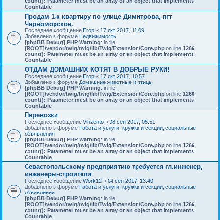
count(): Parameter must be an array or an object that implements
Countable
Продам 1-к квартиру по улице Димитрова, пгт
Черноморское.
Последнее сообщение
Егор
«
17 окт 2017, 11:09
Добавлено в форуме
Недвижимость
[phpBB Debug] PHP Warning
: in file
[ROOT]/vendor/twig/twig/lib/Twig/Extension/Core.php
on line
1266
:
count(): Parameter must be an array or an object that implements
Countable
ОТДАМ ДОМАШНИХ КОТЯТ В ДОБРЫЕ РУКИ!
Последнее сообщение
Егор
«
17 окт 2017, 10:57
Добавлено в форуме
Домашние животные и птицы
[phpBB Debug] PHP Warning
: in file
[ROOT]/vendor/twig/twig/lib/Twig/Extension/Core.php
on line
1266
:
count(): Parameter must be an array or an object that implements
Countable
Перевозки
Последнее сообщение
Vinzento
«
08 сен 2017, 05:51
Добавлено в форуме
Работа и услуги, кружки и секции, социальные
объявления
[phpBB Debug] PHP Warning
: in file
[ROOT]/vendor/twig/twig/lib/Twig/Extension/Core.php
on line
1266
:
count(): Parameter must be an array or an object that implements
Countable
Севастопольскому предприятию требуется гл.инженер,
инженеры-строители
Последнее сообщение
Work12
«
04 сен 2017, 13:40
Добавлено в форуме
Работа и услуги, кружки и секции, социальные
объявления
[phpBB Debug] PHP Warning
: in file
[ROOT]/vendor/twig/twig/lib/Twig/Extension/Core.php
on line
1266
:
count(): Parameter must be an array or an object that implements
Countable