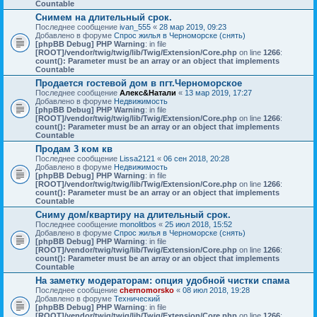
Countable
Снимем на длительный срок.
Последнее сообщение
ivan_555
«
28 мар 2019, 09:23
Добавлено в форуме
Спрос жилья в Черноморске (снять)
[phpBB Debug] PHP Warning
: in file
[ROOT]/vendor/twig/twig/lib/Twig/Extension/Core.php
on line
1266
:
count(): Parameter must be an array or an object that implements
Countable
Продается гостевой дом в пгт.Черноморское
Последнее сообщение
Алекс&Натали
«
13 мар 2019, 17:27
Добавлено в форуме
Недвижимость
[phpBB Debug] PHP Warning
: in file
[ROOT]/vendor/twig/twig/lib/Twig/Extension/Core.php
on line
1266
:
count(): Parameter must be an array or an object that implements
Countable
Продам 3 ком кв
Последнее сообщение
Lissa2121
«
06 сен 2018, 20:28
Добавлено в форуме
Недвижимость
[phpBB Debug] PHP Warning
: in file
[ROOT]/vendor/twig/twig/lib/Twig/Extension/Core.php
on line
1266
:
count(): Parameter must be an array or an object that implements
Countable
Сниму дом/квартиру на длительный срок.
Последнее сообщение
monolitbos
«
25 июл 2018, 15:52
Добавлено в форуме
Спрос жилья в Черноморске (снять)
[phpBB Debug] PHP Warning
: in file
[ROOT]/vendor/twig/twig/lib/Twig/Extension/Core.php
on line
1266
:
count(): Parameter must be an array or an object that implements
Countable
На заметку модераторам: опция удобной чистки спама
Последнее сообщение
chernomorsko
«
08 июл 2018, 19:28
Добавлено в форуме
Технический
[phpBB Debug] PHP Warning
: in file
[ROOT]/vendor/twig/twig/lib/Twig/Extension/Core.php
on line
1266
: