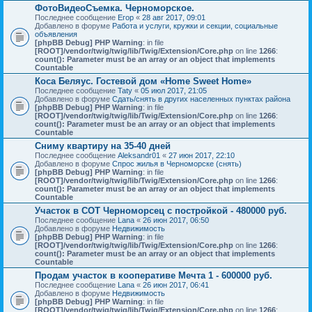
ФотоВидеоСъемка. Черноморское.
Последнее сообщение
Егор
«
28 авг 2017, 09:01
Добавлено в форуме
Работа и услуги, кружки и секции, социальные
объявления
[phpBB Debug] PHP Warning
: in file
[ROOT]/vendor/twig/twig/lib/Twig/Extension/Core.php
on line
1266
:
count(): Parameter must be an array or an object that implements
Countable
Коса Беляус. Гостевой дом «Home Sweet Home»
Последнее сообщение
Taty
«
05 июл 2017, 21:05
Добавлено в форуме
Сдать/снять в других населенных пунктах района
[phpBB Debug] PHP Warning
: in file
[ROOT]/vendor/twig/twig/lib/Twig/Extension/Core.php
on line
1266
:
count(): Parameter must be an array or an object that implements
Countable
Сниму квартиру на 35-40 дней
Последнее сообщение
Aleksandr01
«
27 июн 2017, 22:10
Добавлено в форуме
Спрос жилья в Черноморске (снять)
[phpBB Debug] PHP Warning
: in file
[ROOT]/vendor/twig/twig/lib/Twig/Extension/Core.php
on line
1266
:
count(): Parameter must be an array or an object that implements
Countable
Участок в СОТ Черноморсец с постройкой - 480000 руб.
Последнее сообщение
Lana
«
26 июн 2017, 06:50
Добавлено в форуме
Недвижимость
[phpBB Debug] PHP Warning
: in file
[ROOT]/vendor/twig/twig/lib/Twig/Extension/Core.php
on line
1266
:
count(): Parameter must be an array or an object that implements
Countable
Продам участок в кооперативе Мечта 1 - 600000 руб.
Последнее сообщение
Lana
«
26 июн 2017, 06:41
Добавлено в форуме
Недвижимость
[phpBB Debug] PHP Warning
: in file
[ROOT]/vendor/twig/twig/lib/Twig/Extension/Core.php
on line
1266
: