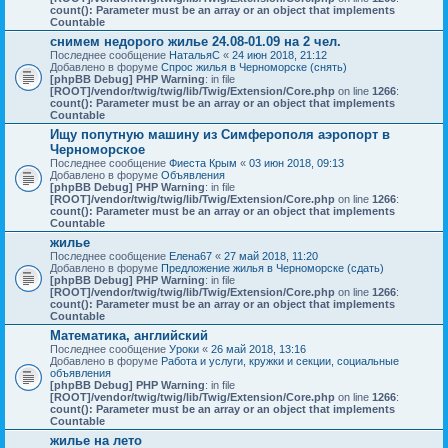
count(): Parameter must be an array or an object that implements
Countable
снимем недорого жилье 24.08-01.09 на 2 чел.
Последнее сообщение
НатальяС
«
24 июн 2018, 21:12
Добавлено в форуме
Спрос жилья в Черноморске (снять)
[phpBB Debug] PHP Warning
: in file
[ROOT]/vendor/twig/twig/lib/Twig/Extension/Core.php
on line
1266
:
count(): Parameter must be an array or an object that implements
Countable
Ищу попутную машину из Симферополя аэропорт в
Черноморское
Последнее сообщение
Фиеста Крым
«
03 июн 2018, 09:13
Добавлено в форуме
Объявления
[phpBB Debug] PHP Warning
: in file
[ROOT]/vendor/twig/twig/lib/Twig/Extension/Core.php
on line
1266
:
count(): Parameter must be an array or an object that implements
Countable
жилье
Последнее сообщение
Елена67
«
27 май 2018, 11:20
Добавлено в форуме
Предложение жилья в Черноморске (сдать)
[phpBB Debug] PHP Warning
: in file
[ROOT]/vendor/twig/twig/lib/Twig/Extension/Core.php
on line
1266
:
count(): Parameter must be an array or an object that implements
Countable
Математика, английский
Последнее сообщение
Уроки
«
26 май 2018, 13:16
Добавлено в форуме
Работа и услуги, кружки и секции, социальные
объявления
[phpBB Debug] PHP Warning
: in file
[ROOT]/vendor/twig/twig/lib/Twig/Extension/Core.php
on line
1266
:
count(): Parameter must be an array or an object that implements
Countable
жилье на лето