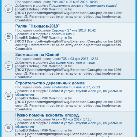
Последнее сообщение
Елена67
«
26 май 2018, 10:03
Добавлено в форуме
Предложение жилья в Черноморске (сдать)
[phpBB Debug] PHP Warning
: in file
[ROOT]/vendor/twig/twig/lib/Twig/Extension/Core.php
on line
1266
:
count(): Parameter must be an array or an object that implements
Countable
Ралли "Нахимов-2018"
Последнее сообщение
Сирожа
«
27 янв 2018, 10:42
Добавлено в форуме
Новости и жизнь
[phpBB Debug] PHP Warning
: in file
[ROOT]/vendor/twig/twig/lib/Twig/Extension/Core.php
on line
1266
:
count(): Parameter must be an array or an object that implements
Countable
Зоомагазин на Южной
Последнее сообщение
saturn735
«
03 дек 2017, 12:31
Добавлено в форуме
Домашние животные и птицы
[phpBB Debug] PHP Warning
: in file
[ROOT]/vendor/twig/twig/lib/Twig/Extension/Core.php
on line
1266
:
count(): Parameter must be an array or an object that implements
Countable
Строительство деревянных домов
Последнее сообщение
sevdomiko
«
07 ноя 2017, 22:23
Добавлено в форуме
Работа и услуги, кружки и секции, социальные
объявления
[phpBB Debug] PHP Warning
: in file
[ROOT]/vendor/twig/twig/lib/Twig/Extension/Core.php
on line
1266
:
count(): Parameter must be an array or an object that implements
Countable
Нужно помочь вскопать огород.
Последнее сообщение
Akex
«
03 ноя 2017, 17:15
Добавлено в форуме
Работа и услуги, кружки и секции, социальные
объявления
[phpBB Debug] PHP Warning
: in file
[ROOT]/vendor/twig/twig/lib/Twig/Extension/Core.php
on line
1266
: