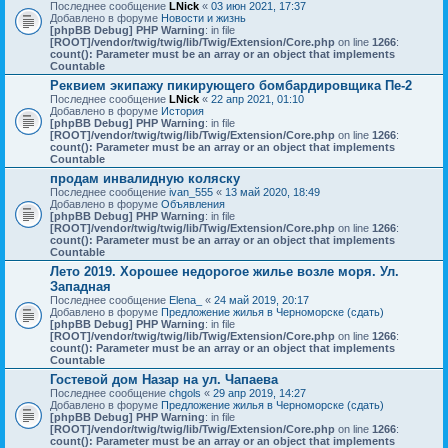
Последнее сообщение
LNick
«
03 июн 2021, 17:37
Добавлено в форуме
Новости и жизнь
[phpBB Debug] PHP Warning
: in file
[ROOT]/vendor/twig/twig/lib/Twig/Extension/Core.php
on line
1266
:
count(): Parameter must be an array or an object that implements
Countable
Реквием экипажу пикирующего бомбардировщика Пе-2
Последнее сообщение
LNick
«
22 апр 2021, 01:10
Добавлено в форуме
История
[phpBB Debug] PHP Warning
: in file
[ROOT]/vendor/twig/twig/lib/Twig/Extension/Core.php
on line
1266
:
count(): Parameter must be an array or an object that implements
Countable
продам инвалидную коляску
Последнее сообщение
ivan_555
«
13 май 2020, 18:49
Добавлено в форуме
Объявления
[phpBB Debug] PHP Warning
: in file
[ROOT]/vendor/twig/twig/lib/Twig/Extension/Core.php
on line
1266
:
count(): Parameter must be an array or an object that implements
Countable
Лето 2019. Хорошее недорогое жилье возле моря. Ул.
Западная
Последнее сообщение
Elena_
«
24 май 2019, 20:17
Добавлено в форуме
Предложение жилья в Черноморске (сдать)
[phpBB Debug] PHP Warning
: in file
[ROOT]/vendor/twig/twig/lib/Twig/Extension/Core.php
on line
1266
:
count(): Parameter must be an array or an object that implements
Countable
Гостевой дом Назар на ул. Чапаева
Последнее сообщение
chgols
«
29 апр 2019, 14:27
Добавлено в форуме
Предложение жилья в Черноморске (сдать)
[phpBB Debug] PHP Warning
: in file
[ROOT]/vendor/twig/twig/lib/Twig/Extension/Core.php
on line
1266
:
count(): Parameter must be an array or an object that implements