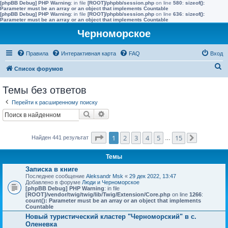
[phpBB Debug] PHP Warning
: in file
[ROOT]/phpbb/session.php
on line
580
:
sizeof():
Parameter must be an array or an object that implements Countable
[phpBB Debug] PHP Warning
: in file
[ROOT]/phpbb/session.php
on line
636
:
sizeof():
Parameter must be an array or an object that implements Countable
Черноморское
Правила
Интерактивная карта
FAQ
Вход
П
Список форумов
о
Темы без ответов
и
Перейти к расширенному поиску
с
Поиск
Расширенный поиск
к
Страница
1
из
15
1
2
3
4
5
15
Найден 441 результат
…
След.
Темы
Записка в книге
Последнее сообщение
Aleksandr Msk
«
29 дек 2022, 13:47
Добавлено в форуме
Люди и Черноморское
[phpBB Debug] PHP Warning
: in file
[ROOT]/vendor/twig/twig/lib/Twig/Extension/Core.php
on line
1266
:
count(): Parameter must be an array or an object that implements
Countable
Новый туристический кластер "Черноморский" в с.
Оленевка