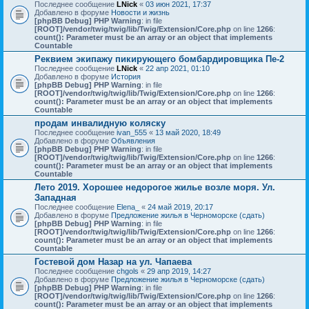
Последнее сообщение
LNick
«
03 июн 2021, 17:37
Добавлено в форуме
Новости и жизнь
[phpBB Debug] PHP Warning
: in file
[ROOT]/vendor/twig/twig/lib/Twig/Extension/Core.php
on line
1266
:
count(): Parameter must be an array or an object that implements
Countable
Реквием экипажу пикирующего бомбардировщика Пе-2
Последнее сообщение
LNick
«
22 апр 2021, 01:10
Добавлено в форуме
История
[phpBB Debug] PHP Warning
: in file
[ROOT]/vendor/twig/twig/lib/Twig/Extension/Core.php
on line
1266
:
count(): Parameter must be an array or an object that implements
Countable
продам инвалидную коляску
Последнее сообщение
ivan_555
«
13 май 2020, 18:49
Добавлено в форуме
Объявления
[phpBB Debug] PHP Warning
: in file
[ROOT]/vendor/twig/twig/lib/Twig/Extension/Core.php
on line
1266
:
count(): Parameter must be an array or an object that implements
Countable
Лето 2019. Хорошее недорогое жилье возле моря. Ул.
Западная
Последнее сообщение
Elena_
«
24 май 2019, 20:17
Добавлено в форуме
Предложение жилья в Черноморске (сдать)
[phpBB Debug] PHP Warning
: in file
[ROOT]/vendor/twig/twig/lib/Twig/Extension/Core.php
on line
1266
:
count(): Parameter must be an array or an object that implements
Countable
Гостевой дом Назар на ул. Чапаева
Последнее сообщение
chgols
«
29 апр 2019, 14:27
Добавлено в форуме
Предложение жилья в Черноморске (сдать)
[phpBB Debug] PHP Warning
: in file
[ROOT]/vendor/twig/twig/lib/Twig/Extension/Core.php
on line
1266
:
count(): Parameter must be an array or an object that implements