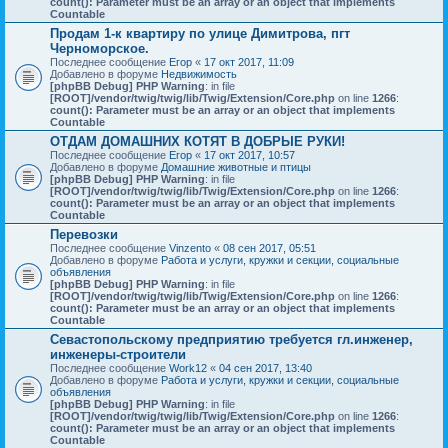
count(): Parameter must be an array or an object that implements
Countable
Продам 1-к квартиру по улице Димитрова, пгт
Черноморское.
Последнее сообщение
Егор
«
17 окт 2017, 11:09
Добавлено в форуме
Недвижимость
[phpBB Debug] PHP Warning
: in file
[ROOT]/vendor/twig/twig/lib/Twig/Extension/Core.php
on line
1266
:
count(): Parameter must be an array or an object that implements
Countable
ОТДАМ ДОМАШНИХ КОТЯТ В ДОБРЫЕ РУКИ!
Последнее сообщение
Егор
«
17 окт 2017, 10:57
Добавлено в форуме
Домашние животные и птицы
[phpBB Debug] PHP Warning
: in file
[ROOT]/vendor/twig/twig/lib/Twig/Extension/Core.php
on line
1266
:
count(): Parameter must be an array or an object that implements
Countable
Перевозки
Последнее сообщение
Vinzento
«
08 сен 2017, 05:51
Добавлено в форуме
Работа и услуги, кружки и секции, социальные
объявления
[phpBB Debug] PHP Warning
: in file
[ROOT]/vendor/twig/twig/lib/Twig/Extension/Core.php
on line
1266
:
count(): Parameter must be an array or an object that implements
Countable
Севастопольскому предприятию требуется гл.инженер,
инженеры-строители
Последнее сообщение
Work12
«
04 сен 2017, 13:40
Добавлено в форуме
Работа и услуги, кружки и секции, социальные
объявления
[phpBB Debug] PHP Warning
: in file
[ROOT]/vendor/twig/twig/lib/Twig/Extension/Core.php
on line
1266
:
count(): Parameter must be an array or an object that implements
Countable