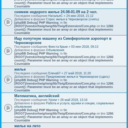
count(): Parameter must be an array or an object that implements
Countable
снимем недорого жилье 24.08-01.09 на 2 чел.
Последнее сообщение
НатальяС
«
24 июн 2018, 21:12
Добавлено в форуме
Спрос жилья в Черноморске (снять)
[phpBB Debug] PHP Warning
: in file
[ROOT]/vendor/twig/twig/lib/Twig/Extension/Core.php
on line
1266
:
count(): Parameter must be an array or an object that implements
Countable
Ищу попутную машину из Симферополя аэропорт в
Черноморское
Последнее сообщение
Фиеста Крым
«
03 июн 2018, 09:13
Добавлено в форуме
Объявления
[phpBB Debug] PHP Warning
: in file
[ROOT]/vendor/twig/twig/lib/Twig/Extension/Core.php
on line
1266
:
count(): Parameter must be an array or an object that implements
Countable
жилье
Последнее сообщение
Елена67
«
27 май 2018, 11:20
Добавлено в форуме
Предложение жилья в Черноморске (сдать)
[phpBB Debug] PHP Warning
: in file
[ROOT]/vendor/twig/twig/lib/Twig/Extension/Core.php
on line
1266
:
count(): Parameter must be an array or an object that implements
Countable
Математика, английский
Последнее сообщение
Уроки
«
26 май 2018, 13:16
Добавлено в форуме
Работа и услуги, кружки и секции, социальные
объявления
[phpBB Debug] PHP Warning
: in file
[ROOT]/vendor/twig/twig/lib/Twig/Extension/Core.php
on line
1266
:
count(): Parameter must be an array or an object that implements
Countable
жилье на лето