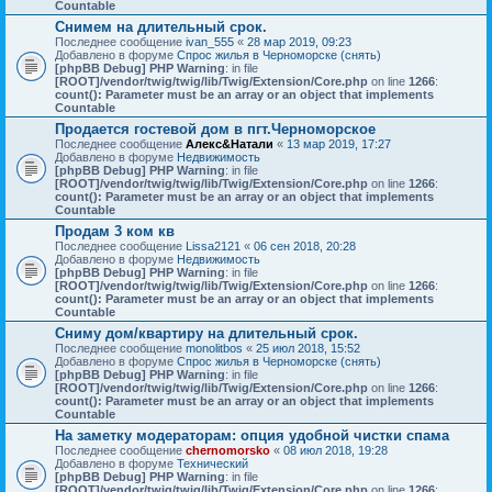
Countable
Снимем на длительный срок.
Последнее сообщение
ivan_555
«
28 мар 2019, 09:23
Добавлено в форуме
Спрос жилья в Черноморске (снять)
[phpBB Debug] PHP Warning
: in file
[ROOT]/vendor/twig/twig/lib/Twig/Extension/Core.php
on line
1266
:
count(): Parameter must be an array or an object that implements
Countable
Продается гостевой дом в пгт.Черноморское
Последнее сообщение
Алекс&Натали
«
13 мар 2019, 17:27
Добавлено в форуме
Недвижимость
[phpBB Debug] PHP Warning
: in file
[ROOT]/vendor/twig/twig/lib/Twig/Extension/Core.php
on line
1266
:
count(): Parameter must be an array or an object that implements
Countable
Продам 3 ком кв
Последнее сообщение
Lissa2121
«
06 сен 2018, 20:28
Добавлено в форуме
Недвижимость
[phpBB Debug] PHP Warning
: in file
[ROOT]/vendor/twig/twig/lib/Twig/Extension/Core.php
on line
1266
:
count(): Parameter must be an array or an object that implements
Countable
Сниму дом/квартиру на длительный срок.
Последнее сообщение
monolitbos
«
25 июл 2018, 15:52
Добавлено в форуме
Спрос жилья в Черноморске (снять)
[phpBB Debug] PHP Warning
: in file
[ROOT]/vendor/twig/twig/lib/Twig/Extension/Core.php
on line
1266
:
count(): Parameter must be an array or an object that implements
Countable
На заметку модераторам: опция удобной чистки спама
Последнее сообщение
chernomorsko
«
08 июл 2018, 19:28
Добавлено в форуме
Технический
[phpBB Debug] PHP Warning
: in file
[ROOT]/vendor/twig/twig/lib/Twig/Extension/Core.php
on line
1266
: