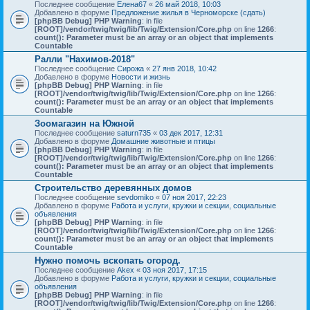
Последнее сообщение
Елена67
«
26 май 2018, 10:03
Добавлено в форуме
Предложение жилья в Черноморске (сдать)
[phpBB Debug] PHP Warning
: in file
[ROOT]/vendor/twig/twig/lib/Twig/Extension/Core.php
on line
1266
:
count(): Parameter must be an array or an object that implements
Countable
Ралли "Нахимов-2018"
Последнее сообщение
Сирожа
«
27 янв 2018, 10:42
Добавлено в форуме
Новости и жизнь
[phpBB Debug] PHP Warning
: in file
[ROOT]/vendor/twig/twig/lib/Twig/Extension/Core.php
on line
1266
:
count(): Parameter must be an array or an object that implements
Countable
Зоомагазин на Южной
Последнее сообщение
saturn735
«
03 дек 2017, 12:31
Добавлено в форуме
Домашние животные и птицы
[phpBB Debug] PHP Warning
: in file
[ROOT]/vendor/twig/twig/lib/Twig/Extension/Core.php
on line
1266
:
count(): Parameter must be an array or an object that implements
Countable
Строительство деревянных домов
Последнее сообщение
sevdomiko
«
07 ноя 2017, 22:23
Добавлено в форуме
Работа и услуги, кружки и секции, социальные
объявления
[phpBB Debug] PHP Warning
: in file
[ROOT]/vendor/twig/twig/lib/Twig/Extension/Core.php
on line
1266
:
count(): Parameter must be an array or an object that implements
Countable
Нужно помочь вскопать огород.
Последнее сообщение
Akex
«
03 ноя 2017, 17:15
Добавлено в форуме
Работа и услуги, кружки и секции, социальные
объявления
[phpBB Debug] PHP Warning
: in file
[ROOT]/vendor/twig/twig/lib/Twig/Extension/Core.php
on line
1266
: