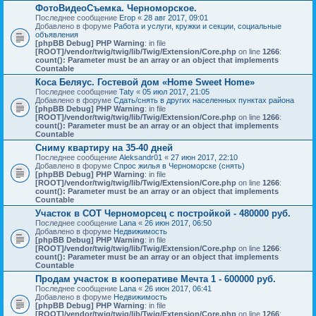
ФотоВидеоСъемка. Черноморское.
Последнее сообщение
Егор
«
28 авг 2017, 09:01
Добавлено в форуме
Работа и услуги, кружки и секции, социальные
объявления
[phpBB Debug] PHP Warning
: in file
[ROOT]/vendor/twig/twig/lib/Twig/Extension/Core.php
on line
1266
:
count(): Parameter must be an array or an object that implements
Countable
Коса Беляус. Гостевой дом «Home Sweet Home»
Последнее сообщение
Taty
«
05 июл 2017, 21:05
Добавлено в форуме
Сдать/снять в других населенных пунктах района
[phpBB Debug] PHP Warning
: in file
[ROOT]/vendor/twig/twig/lib/Twig/Extension/Core.php
on line
1266
:
count(): Parameter must be an array or an object that implements
Countable
Сниму квартиру на 35-40 дней
Последнее сообщение
Aleksandr01
«
27 июн 2017, 22:10
Добавлено в форуме
Спрос жилья в Черноморске (снять)
[phpBB Debug] PHP Warning
: in file
[ROOT]/vendor/twig/twig/lib/Twig/Extension/Core.php
on line
1266
:
count(): Parameter must be an array or an object that implements
Countable
Участок в СОТ Черноморсец с постройкой - 480000 руб.
Последнее сообщение
Lana
«
26 июн 2017, 06:50
Добавлено в форуме
Недвижимость
[phpBB Debug] PHP Warning
: in file
[ROOT]/vendor/twig/twig/lib/Twig/Extension/Core.php
on line
1266
:
count(): Parameter must be an array or an object that implements
Countable
Продам участок в кооперативе Мечта 1 - 600000 руб.
Последнее сообщение
Lana
«
26 июн 2017, 06:41
Добавлено в форуме
Недвижимость
[phpBB Debug] PHP Warning
: in file
[ROOT]/vendor/twig/twig/lib/Twig/Extension/Core.php
on line
1266
: