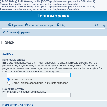
[phpBB Debug] PHP Warning
: in file
[ROOT]/phpbb/session.php
on line
580
:
sizeof():
Parameter must be an array or an object that implements Countable
[phpBB Debug] PHP Warning
: in file
[ROOT]/phpbb/session.php
on line
636
:
sizeof():
Parameter must be an array or an object that implements Countable
Черноморское
Правила
Интерактивная карта
FAQ
Вход
Список форумов
Поиск
ЗАПРОС
Ключевые слова:
Вы можете использовать
+
, чтобы определить слова, которые должны быть в
результатах, и
-
для слов, которых в результатах быть не должно. Вы можете
разделить слова символом
|
для поиска любого слова из списка. Используйте
*
в
качестве шаблона для частичного совпадения.
Искать все слова
Искать любое слово/поиск с языком запросов
Поиск по автору:
Используйте * в качестве шаблона.
ПАРАМЕТРЫ ЗАПРОСА