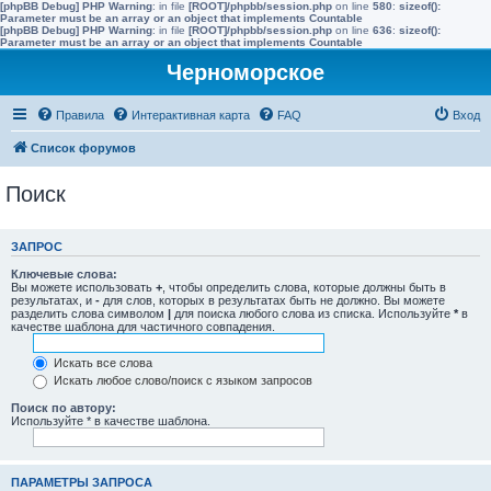
[phpBB Debug] PHP Warning
: in file
[ROOT]/phpbb/session.php
on line
580
:
sizeof():
Parameter must be an array or an object that implements Countable
[phpBB Debug] PHP Warning
: in file
[ROOT]/phpbb/session.php
on line
636
:
sizeof():
Parameter must be an array or an object that implements Countable
Черноморское
Правила
Интерактивная карта
FAQ
Вход
Список форумов
Поиск
ЗАПРОС
Ключевые слова:
Вы можете использовать
+
, чтобы определить слова, которые должны быть в
результатах, и
-
для слов, которых в результатах быть не должно. Вы можете
разделить слова символом
|
для поиска любого слова из списка. Используйте
*
в
качестве шаблона для частичного совпадения.
Искать все слова
Искать любое слово/поиск с языком запросов
Поиск по автору:
Используйте * в качестве шаблона.
ПАРАМЕТРЫ ЗАПРОСА