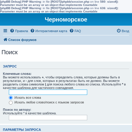
[phpBB Debug] PHP Warning
: in file
[ROOT]/phpbb/session.php
on line
580
:
sizeof():
Parameter must be an array or an object that implements Countable
[phpBB Debug] PHP Warning
: in file
[ROOT]/phpbb/session.php
on line
636
:
sizeof():
Parameter must be an array or an object that implements Countable
Черноморское
Правила
Интерактивная карта
FAQ
Вход
Список форумов
Поиск
ЗАПРОС
Ключевые слова:
Вы можете использовать
+
, чтобы определить слова, которые должны быть в
результатах, и
-
для слов, которых в результатах быть не должно. Вы можете
разделить слова символом
|
для поиска любого слова из списка. Используйте
*
в
качестве шаблона для частичного совпадения.
Искать все слова
Искать любое слово/поиск с языком запросов
Поиск по автору:
Используйте * в качестве шаблона.
ПАРАМЕТРЫ ЗАПРОСА