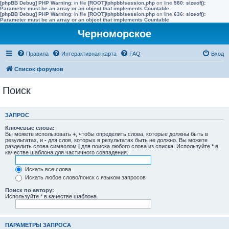
[phpBB Debug] PHP Warning
: in file
[ROOT]/phpbb/session.php
on line
580
:
sizeof():
Parameter must be an array or an object that implements Countable
[phpBB Debug] PHP Warning
: in file
[ROOT]/phpbb/session.php
on line
636
:
sizeof():
Parameter must be an array or an object that implements Countable
Черноморское
Правила
Интерактивная карта
FAQ
Вход
Список форумов
Поиск
ЗАПРОС
Ключевые слова:
Вы можете использовать
+
, чтобы определить слова, которые должны быть в
результатах, и
-
для слов, которых в результатах быть не должно. Вы можете
разделить слова символом
|
для поиска любого слова из списка. Используйте
*
в
качестве шаблона для частичного совпадения.
Искать все слова
Искать любое слово/поиск с языком запросов
Поиск по автору:
Используйте * в качестве шаблона.
ПАРАМЕТРЫ ЗАПРОСА