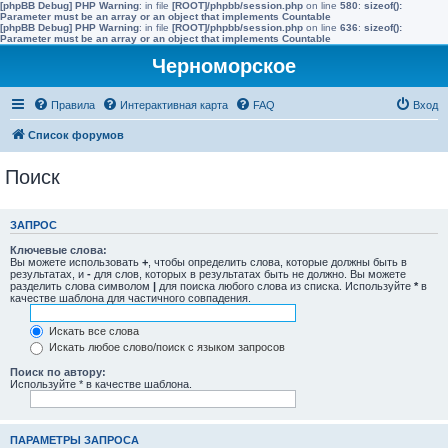
[phpBB Debug] PHP Warning
: in file
[ROOT]/phpbb/session.php
on line
580
:
sizeof():
Parameter must be an array or an object that implements Countable
[phpBB Debug] PHP Warning
: in file
[ROOT]/phpbb/session.php
on line
636
:
sizeof():
Parameter must be an array or an object that implements Countable
Черноморское
Правила
Интерактивная карта
FAQ
Вход
Список форумов
Поиск
ЗАПРОС
Ключевые слова:
Вы можете использовать
+
, чтобы определить слова, которые должны быть в
результатах, и
-
для слов, которых в результатах быть не должно. Вы можете
разделить слова символом
|
для поиска любого слова из списка. Используйте
*
в
качестве шаблона для частичного совпадения.
Искать все слова
Искать любое слово/поиск с языком запросов
Поиск по автору:
Используйте * в качестве шаблона.
ПАРАМЕТРЫ ЗАПРОСА