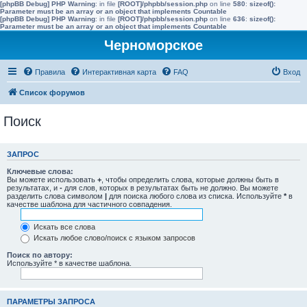
[phpBB Debug] PHP Warning
: in file
[ROOT]/phpbb/session.php
on line
580
:
sizeof():
Parameter must be an array or an object that implements Countable
[phpBB Debug] PHP Warning
: in file
[ROOT]/phpbb/session.php
on line
636
:
sizeof():
Parameter must be an array or an object that implements Countable
Черноморское
Правила
Интерактивная карта
FAQ
Вход
Список форумов
Поиск
ЗАПРОС
Ключевые слова:
Вы можете использовать
+
, чтобы определить слова, которые должны быть в
результатах, и
-
для слов, которых в результатах быть не должно. Вы можете
разделить слова символом
|
для поиска любого слова из списка. Используйте
*
в
качестве шаблона для частичного совпадения.
Искать все слова
Искать любое слово/поиск с языком запросов
Поиск по автору:
Используйте * в качестве шаблона.
ПАРАМЕТРЫ ЗАПРОСА