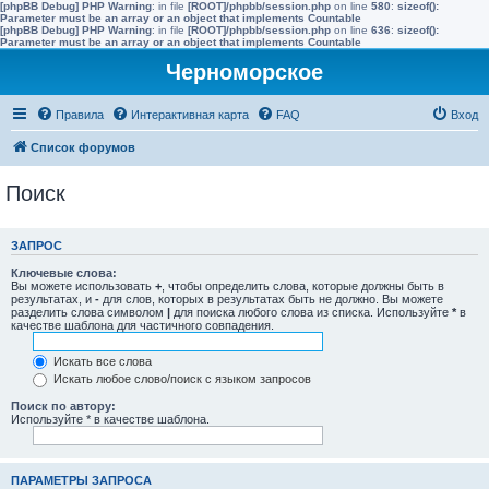
[phpBB Debug] PHP Warning
: in file
[ROOT]/phpbb/session.php
on line
580
:
sizeof():
Parameter must be an array or an object that implements Countable
[phpBB Debug] PHP Warning
: in file
[ROOT]/phpbb/session.php
on line
636
:
sizeof():
Parameter must be an array or an object that implements Countable
Черноморское
Правила
Интерактивная карта
FAQ
Вход
Список форумов
Поиск
ЗАПРОС
Ключевые слова:
Вы можете использовать
+
, чтобы определить слова, которые должны быть в
результатах, и
-
для слов, которых в результатах быть не должно. Вы можете
разделить слова символом
|
для поиска любого слова из списка. Используйте
*
в
качестве шаблона для частичного совпадения.
Искать все слова
Искать любое слово/поиск с языком запросов
Поиск по автору:
Используйте * в качестве шаблона.
ПАРАМЕТРЫ ЗАПРОСА