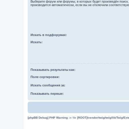
Выберите форум или форумы, в которых будет произведён поиск
производится автоматически, если вы не отключили соответству
Искать в подфорумах:
Искать:
Показывать результаты как:
Поле сортировки:
Искать сообщения за:
Показывать первые:
[phpBB Debug] PHP Warning
: in file
[ROOT]/vendor/twig/twig/lib/Twig/Ex