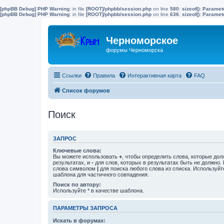
[phpBB Debug] PHP Warning
: in file
[ROOT]/phpbb/session.php
on line
580
:
sizeof(): Parame
[phpBB Debug] PHP Warning
: in file
[ROOT]/phpbb/session.php
on line
636
:
sizeof(): Parame
Черноморское
форумы Черноморска
Ссылки
Правила
Интерактивная карта
FAQ
Список форумов
Поиск
ЗАПРОС
Ключевые слова:
Вы можете использовать
+
, чтобы определить слова, которые дол
результатах, и
-
для слов, которых в результатах быть не должно.
слова символом
|
для поиска любого слова из списка. Используй
шаблона для частичного совпадения.
Поиск по автору:
Используйте * в качестве шаблона.
ПАРАМЕТРЫ ЗАПРОСА
Искать в форумах: