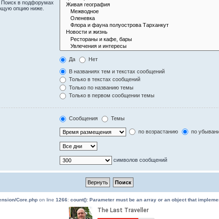
. Поиск в подфорумах
ющую опцию ниже.
Да
Нет
В названиях тем и текстах сообщений
Только в текстах сообщений
Только по названию темы
Только в первом сообщении темы
Сообщения
Темы
по возрастанию
по убыван
символов сообщений
tension/Core.php
on line
1266
:
count(): Parameter must be an array or an object that implem