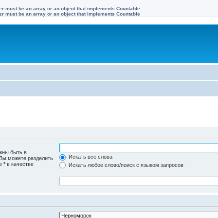
ter must be an array or an object that implements Countable
ter must be an array or an object that implements Countable
жны быть в
Искать все слова
 Вы можете разделить
те
*
в качестве
Искать любое слово/поиск с языком запросов