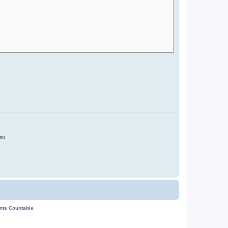
ию
ents Countable