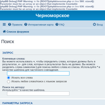
[phpBB Debug] PHP Warning
: in file
[ROOT]/phpbb/session.php
on line
580
:
sizeof():
Parameter must be an array or an object that implements Countable
[phpBB Debug] PHP Warning
: in file
[ROOT]/phpbb/session.php
on line
636
:
sizeof():
Parameter must be an array or an object that implements Countable
Черноморское
Правила
Интерактивная карта
FAQ
Вход
Список форумов
Поиск
ЗАПРОС
Ключевые слова:
Вы можете использовать
+
, чтобы определить слова, которые должны быть в
результатах, и
-
для слов, которых в результатах быть не должно. Вы можете
разделить слова символом
|
для поиска любого слова из списка. Используйте
*
в
качестве шаблона для частичного совпадения.
Искать все слова
Искать любое слово/поиск с языком запросов
Поиск по автору:
Используйте * в качестве шаблона.
ПАРАМЕТРЫ ЗАПРОСА