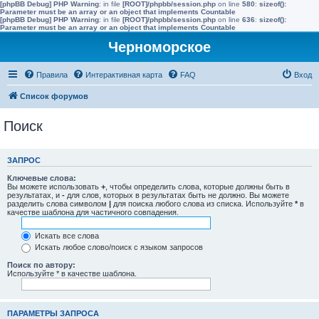
[phpBB Debug] PHP Warning
: in file
[ROOT]/phpbb/session.php
on line
580
:
sizeof():
Parameter must be an array or an object that implements Countable
[phpBB Debug] PHP Warning
: in file
[ROOT]/phpbb/session.php
on line
636
:
sizeof():
Parameter must be an array or an object that implements Countable
Черноморское
Правила
Интерактивная карта
FAQ
Вход
Список форумов
Поиск
ЗАПРОС
Ключевые слова:
Вы можете использовать
+
, чтобы определить слова, которые должны быть в
результатах, и
-
для слов, которых в результатах быть не должно. Вы можете
разделить слова символом
|
для поиска любого слова из списка. Используйте
*
в
качестве шаблона для частичного совпадения.
Искать все слова
Искать любое слово/поиск с языком запросов
Поиск по автору:
Используйте * в качестве шаблона.
ПАРАМЕТРЫ ЗАПРОСА