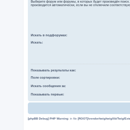
Выберите форум или форумы, в которых будет произведён поиск
производится автоматически, если вы не отключили соответству
Искать в подфорумах:
Искать:
Показывать результаты как:
Поле сортировки:
Искать сообщения за:
Показывать первые:
[phpBB Debug] PHP Warning
: in file
[ROOT]/vendor/twig/twig/lib/Twig/Ex