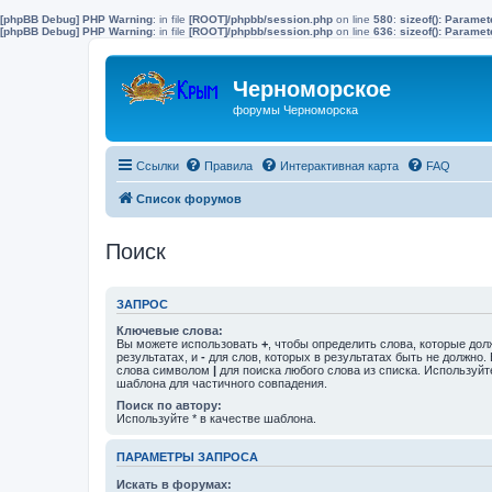
[phpBB Debug] PHP Warning
: in file
[ROOT]/phpbb/session.php
on line
580
:
sizeof(): Parame
[phpBB Debug] PHP Warning
: in file
[ROOT]/phpbb/session.php
on line
636
:
sizeof(): Parame
Черноморское
форумы Черноморска
Ссылки
Правила
Интерактивная карта
FAQ
Список форумов
Поиск
ЗАПРОС
Ключевые слова:
Вы можете использовать
+
, чтобы определить слова, которые дол
результатах, и
-
для слов, которых в результатах быть не должно.
слова символом
|
для поиска любого слова из списка. Используй
шаблона для частичного совпадения.
Поиск по автору:
Используйте * в качестве шаблона.
ПАРАМЕТРЫ ЗАПРОСА
Искать в форумах: