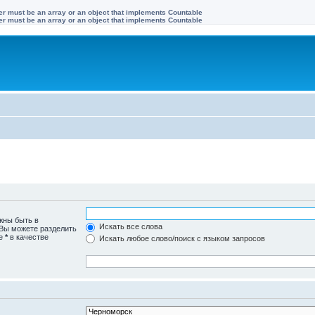
ter must be an array or an object that implements Countable
ter must be an array or an object that implements Countable
жны быть в
Искать все слова
 Вы можете разделить
те
*
в качестве
Искать любое слово/поиск с языком запросов