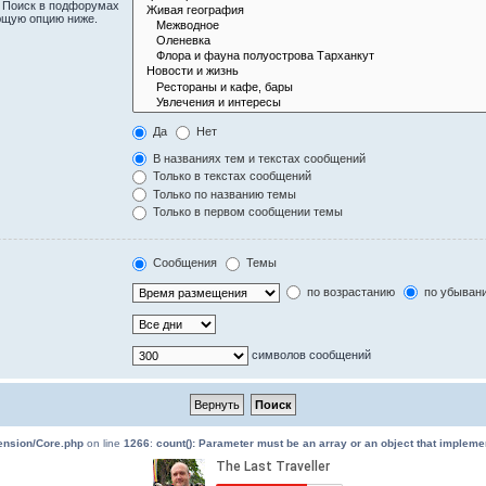
. Поиск в подфорумах
ющую опцию ниже.
Да
Нет
В названиях тем и текстах сообщений
Только в текстах сообщений
Только по названию темы
Только в первом сообщении темы
Сообщения
Темы
по возрастанию
по убыван
символов сообщений
tension/Core.php
on line
1266
:
count(): Parameter must be an array or an object that implem