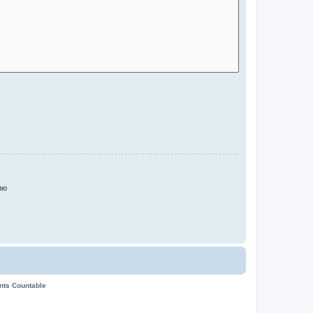
ию
ents Countable