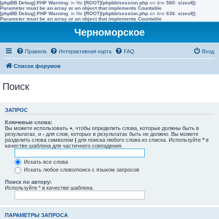
[phpBB Debug] PHP Warning
: in file
[ROOT]/phpbb/session.php
on line
580
:
sizeof():
Parameter must be an array or an object that implements Countable
[phpBB Debug] PHP Warning
: in file
[ROOT]/phpbb/session.php
on line
636
:
sizeof():
Parameter must be an array or an object that implements Countable
Черноморское
Правила
Интерактивная карта
FAQ
Вход
Список форумов
Поиск
ЗАПРОС
Ключевые слова:
Вы можете использовать
+
, чтобы определить слова, которые должны быть в
результатах, и
-
для слов, которых в результатах быть не должно. Вы можете
разделить слова символом
|
для поиска любого слова из списка. Используйте
*
в
качестве шаблона для частичного совпадения.
Искать все слова
Искать любое слово/поиск с языком запросов
Поиск по автору:
Используйте * в качестве шаблона.
ПАРАМЕТРЫ ЗАПРОСА