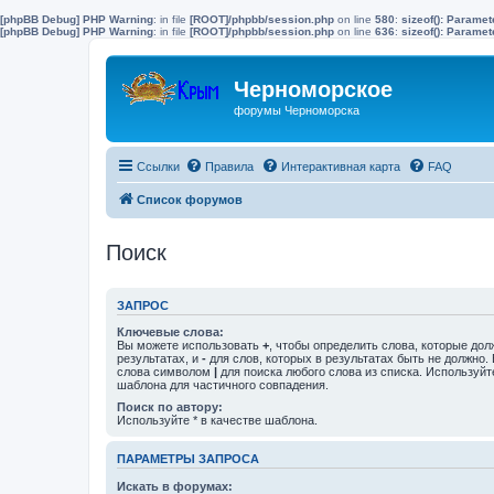
[phpBB Debug] PHP Warning
: in file
[ROOT]/phpbb/session.php
on line
580
:
sizeof(): Parame
[phpBB Debug] PHP Warning
: in file
[ROOT]/phpbb/session.php
on line
636
:
sizeof(): Parame
Черноморское
форумы Черноморска
Ссылки
Правила
Интерактивная карта
FAQ
Список форумов
Поиск
ЗАПРОС
Ключевые слова:
Вы можете использовать
+
, чтобы определить слова, которые дол
результатах, и
-
для слов, которых в результатах быть не должно.
слова символом
|
для поиска любого слова из списка. Используй
шаблона для частичного совпадения.
Поиск по автору:
Используйте * в качестве шаблона.
ПАРАМЕТРЫ ЗАПРОСА
Искать в форумах: