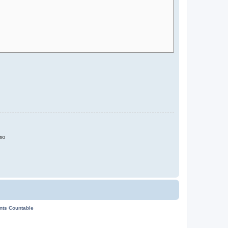
ию
ents Countable