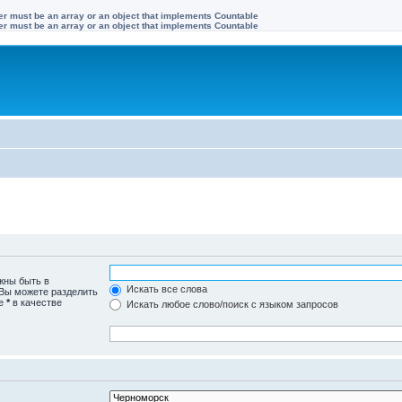
ter must be an array or an object that implements Countable
ter must be an array or an object that implements Countable
жны быть в
Искать все слова
 Вы можете разделить
те
*
в качестве
Искать любое слово/поиск с языком запросов