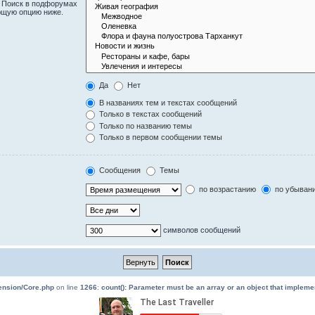
. Поиск в подфорумах
ющую опцию ниже.
Да
Нет
В названиях тем и текстах сообщений
Только в текстах сообщений
Только по названию темы
Только в первом сообщении темы
Сообщения
Темы
по возрастанию
по убыван
символов сообщений
tension/Core.php
on line
1266
:
count(): Parameter must be an array or an object that implem