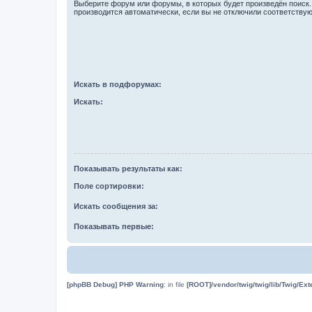
Выберите форум или форумы, в которых будет произведён поиск
производится автоматически, если вы не отключили соответству
Искать в подфорумах:
Искать:
Показывать результаты как:
Поле сортировки:
Искать сообщения за:
Показывать первые:
[phpBB Debug] PHP Warning
: in file
[ROOT]/vendor/twig/twig/lib/Twig/Ex