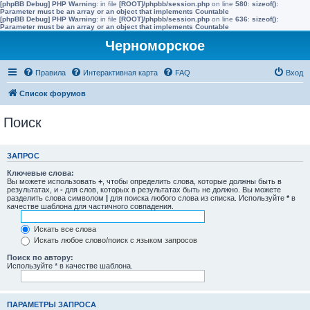
[phpBB Debug] PHP Warning
: in file
[ROOT]/phpbb/session.php
on line
580
:
sizeof():
Parameter must be an array or an object that implements Countable
[phpBB Debug] PHP Warning
: in file
[ROOT]/phpbb/session.php
on line
636
:
sizeof():
Parameter must be an array or an object that implements Countable
Черноморское
Правила
Интерактивная карта
FAQ
Вход
Список форумов
Поиск
ЗАПРОС
Ключевые слова:
Вы можете использовать
+
, чтобы определить слова, которые должны быть в
результатах, и
-
для слов, которых в результатах быть не должно. Вы можете
разделить слова символом
|
для поиска любого слова из списка. Используйте
*
в
качестве шаблона для частичного совпадения.
Искать все слова
Искать любое слово/поиск с языком запросов
Поиск по автору:
Используйте * в качестве шаблона.
ПАРАМЕТРЫ ЗАПРОСА