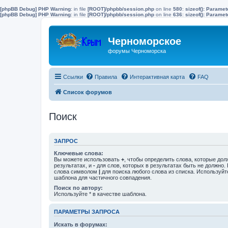
[phpBB Debug] PHP Warning
: in file
[ROOT]/phpbb/session.php
on line
580
:
sizeof(): Parame
[phpBB Debug] PHP Warning
: in file
[ROOT]/phpbb/session.php
on line
636
:
sizeof(): Parame
Черноморское
форумы Черноморска
Ссылки
Правила
Интерактивная карта
FAQ
Список форумов
Поиск
ЗАПРОС
Ключевые слова:
Вы можете использовать
+
, чтобы определить слова, которые дол
результатах, и
-
для слов, которых в результатах быть не должно.
слова символом
|
для поиска любого слова из списка. Используй
шаблона для частичного совпадения.
Поиск по автору:
Используйте * в качестве шаблона.
ПАРАМЕТРЫ ЗАПРОСА
Искать в форумах: