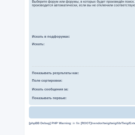
Выберите форум или форумы, в которых будет произведён поиск
производится автоматически, если вы не отключили соответству
Искать в подфорумах:
Искать:
Показывать результаты как:
Поле сортировки:
Искать сообщения за:
Показывать первые:
[phpBB Debug] PHP Warning
: in file
[ROOT]/vendor/twig/twig/lib/Twig/Ex