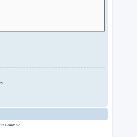
ию
ents Countable