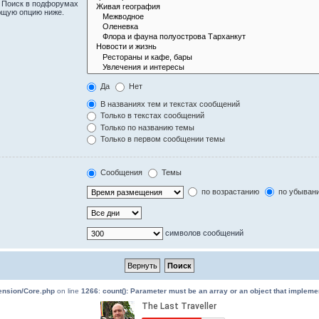
. Поиск в подфорумах
ющую опцию ниже.
Да
Нет
В названиях тем и текстах сообщений
Только в текстах сообщений
Только по названию темы
Только в первом сообщении темы
Сообщения
Темы
по возрастанию
по убыван
символов сообщений
tension/Core.php
on line
1266
:
count(): Parameter must be an array or an object that implem