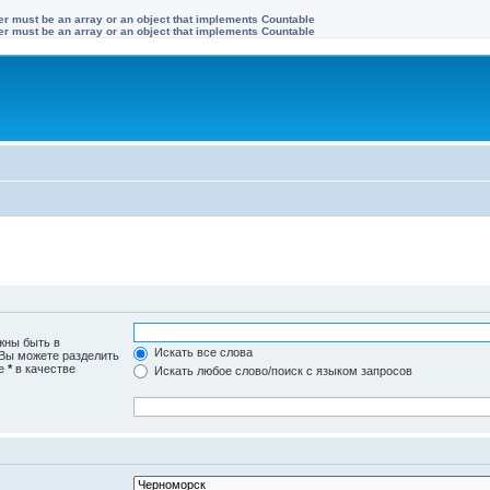
ter must be an array or an object that implements Countable
ter must be an array or an object that implements Countable
жны быть в
Искать все слова
 Вы можете разделить
те
*
в качестве
Искать любое слово/поиск с языком запросов