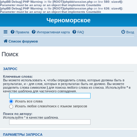
[phpBB Debug] PHP Warning
: in file
[ROOT]/phpbb/session.php
on line
580
:
sizeof():
Parameter must be an array or an object that implements Countable
[phpBB Debug] PHP Warning
: in file
[ROOT]/phpbb/session.php
on line
636
:
sizeof():
Parameter must be an array or an object that implements Countable
Черноморское
Правила
Интерактивная карта
FAQ
Вход
Список форумов
Поиск
ЗАПРОС
Ключевые слова:
Вы можете использовать
+
, чтобы определить слова, которые должны быть в
результатах, и
-
для слов, которых в результатах быть не должно. Вы можете
разделить слова символом
|
для поиска любого слова из списка. Используйте
*
в
качестве шаблона для частичного совпадения.
Искать все слова
Искать любое слово/поиск с языком запросов
Поиск по автору:
Используйте * в качестве шаблона.
ПАРАМЕТРЫ ЗАПРОСА