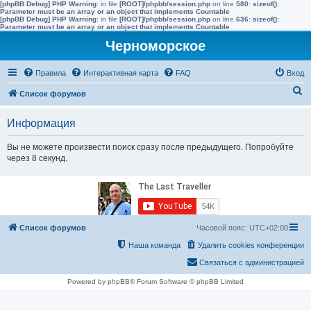
[phpBB Debug] PHP Warning
: in file
[ROOT]/phpbb/session.php
on line
580
:
sizeof():
Parameter must be an array or an object that implements Countable
[phpBB Debug] PHP Warning
: in file
[ROOT]/phpbb/session.php
on line
636
:
sizeof():
Parameter must be an array or an object that implements Countable
Черноморское
Правила
Интерактивная карта
FAQ
Вход
П
Список форумов
о
Информация
и
с
Вы не можете произвести поиск сразу после предыдущего. Попробуйте
через 8 секунд.
к
Список форумов
Часовой пояс:
UTC+02:00
Наша команда
Удалить cookies конференции
Связаться с администрацией
Powered by phpBB® Forum Software © phpBB Limited