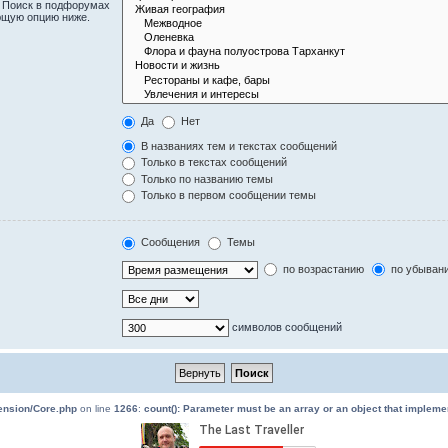
. Поиск в подфорумах
ющую опцию ниже.
Да
Нет
В названиях тем и текстах сообщений
Только в текстах сообщений
Только по названию темы
Только в первом сообщении темы
Сообщения
Темы
по возрастанию
по убыван
символов сообщений
tension/Core.php
on line
1266
:
count(): Parameter must be an array or an object that implem