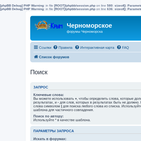
[phpBB Debug] PHP Warning
: in file
[ROOT]/phpbb/session.php
on line
580
:
sizeof(): Parame
[phpBB Debug] PHP Warning
: in file
[ROOT]/phpbb/session.php
on line
636
:
sizeof(): Parame
Черноморское
форумы Черноморска
Ссылки
Правила
Интерактивная карта
FAQ
Список форумов
Поиск
ЗАПРОС
Ключевые слова:
Вы можете использовать
+
, чтобы определить слова, которые дол
результатах, и
-
для слов, которых в результатах быть не должно.
слова символом
|
для поиска любого слова из списка. Используй
шаблона для частичного совпадения.
Поиск по автору:
Используйте * в качестве шаблона.
ПАРАМЕТРЫ ЗАПРОСА
Искать в форумах: