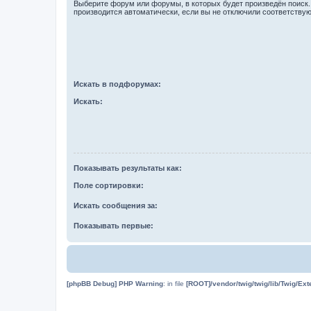
Выберите форум или форумы, в которых будет произведён поиск
производится автоматически, если вы не отключили соответству
Искать в подфорумах:
Искать:
Показывать результаты как:
Поле сортировки:
Искать сообщения за:
Показывать первые:
[phpBB Debug] PHP Warning
: in file
[ROOT]/vendor/twig/twig/lib/Twig/Ex