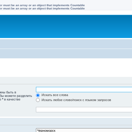
ter must be an array or an object that implements Countable
ter must be an array or an object that implements Countable
жны быть в
Искать все слова
 Вы можете разделить
те
*
в качестве
Искать любое слово/поиск с языком запросов