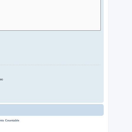
ию
ents Countable