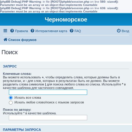
[phpBB Debug] PHP Warning
: in file
[ROOT]/phpbb/session.php
on line
580
:
sizeof():
Parameter must be an array or an object that implements Countable
[phpBB Debug] PHP Warning
: in file
[ROOT]/phpbb/session.php
on line
636
:
sizeof():
Parameter must be an array or an object that implements Countable
Черноморское
Правила
Интерактивная карта
FAQ
Вход
Список форумов
Поиск
ЗАПРОС
Ключевые слова:
Вы можете использовать
+
, чтобы определить слова, которые должны быть в
результатах, и
-
для слов, которых в результатах быть не должно. Вы можете
разделить слова символом
|
для поиска любого слова из списка. Используйте
*
в
качестве шаблона для частичного совпадения.
Искать все слова
Искать любое слово/поиск с языком запросов
Поиск по автору:
Используйте * в качестве шаблона.
ПАРАМЕТРЫ ЗАПРОСА