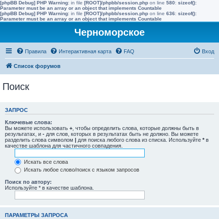
[phpBB Debug] PHP Warning
: in file
[ROOT]/phpbb/session.php
on line
580
:
sizeof():
Parameter must be an array or an object that implements Countable
[phpBB Debug] PHP Warning
: in file
[ROOT]/phpbb/session.php
on line
636
:
sizeof():
Parameter must be an array or an object that implements Countable
Черноморское
Правила
Интерактивная карта
FAQ
Вход
Список форумов
Поиск
ЗАПРОС
Ключевые слова:
Вы можете использовать
+
, чтобы определить слова, которые должны быть в
результатах, и
-
для слов, которых в результатах быть не должно. Вы можете
разделить слова символом
|
для поиска любого слова из списка. Используйте
*
в
качестве шаблона для частичного совпадения.
Искать все слова
Искать любое слово/поиск с языком запросов
Поиск по автору:
Используйте * в качестве шаблона.
ПАРАМЕТРЫ ЗАПРОСА