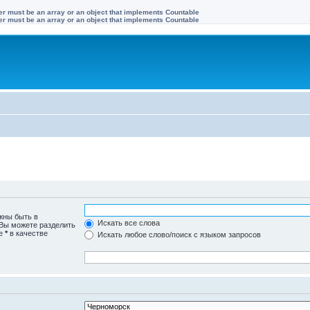
ter must be an array or an object that implements Countable
ter must be an array or an object that implements Countable
жны быть в
Искать все слова
 Вы можете разделить
те
*
в качестве
Искать любое слово/поиск с языком запросов