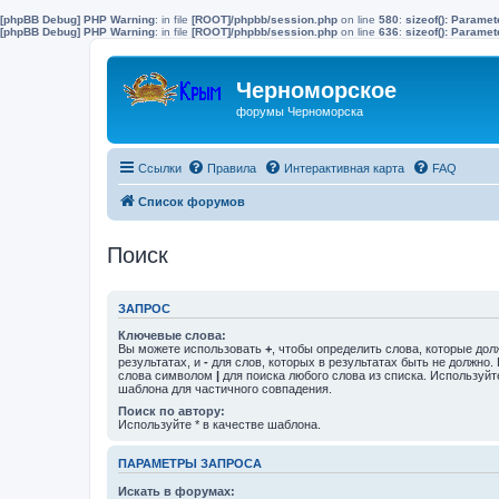
[phpBB Debug] PHP Warning
: in file
[ROOT]/phpbb/session.php
on line
580
:
sizeof(): Parame
[phpBB Debug] PHP Warning
: in file
[ROOT]/phpbb/session.php
on line
636
:
sizeof(): Parame
Черноморское
форумы Черноморска
Ссылки
Правила
Интерактивная карта
FAQ
Список форумов
Поиск
ЗАПРОС
Ключевые слова:
Вы можете использовать
+
, чтобы определить слова, которые дол
результатах, и
-
для слов, которых в результатах быть не должно.
слова символом
|
для поиска любого слова из списка. Используй
шаблона для частичного совпадения.
Поиск по автору:
Используйте * в качестве шаблона.
ПАРАМЕТРЫ ЗАПРОСА
Искать в форумах: