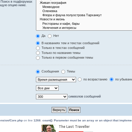
. Поиск в подфорумах
ющую опцию ниже.
Да
Нет
В названиях тем и текстах сообщений
Только в текстах сообщений
Только по названию темы
Только в первом сообщении темы
Сообщения
Темы
по возрастанию
по убыван
символов сообщений
tension/Core.php
on line
1266
:
count(): Parameter must be an array or an object that implem