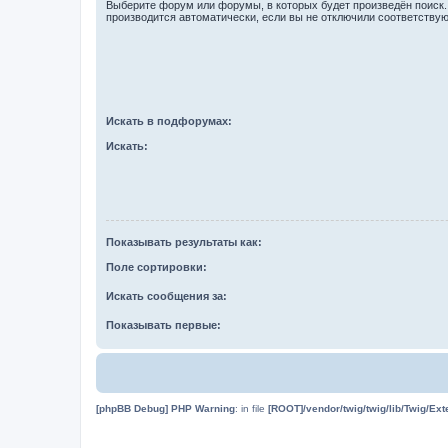
Выберите форум или форумы, в которых будет произведён поиск
производится автоматически, если вы не отключили соответству
Искать в подфорумах:
Искать:
Показывать результаты как:
Поле сортировки:
Искать сообщения за:
Показывать первые:
[phpBB Debug] PHP Warning
: in file
[ROOT]/vendor/twig/twig/lib/Twig/Ex