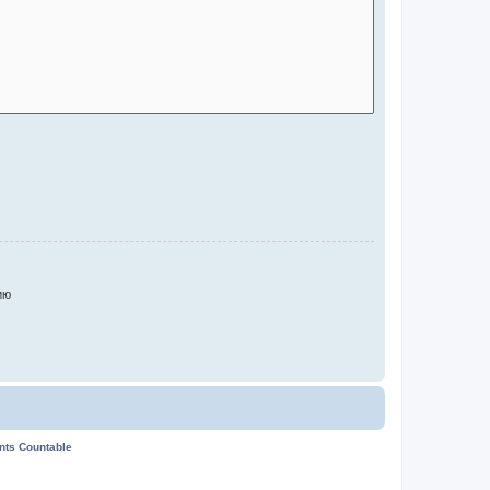
ию
ents Countable