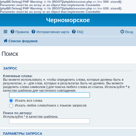
[phpBB Debug] PHP Warning
: in file
[ROOT]/phpbb/session.php
on line
580
:
sizeof():
Parameter must be an array or an object that implements Countable
[phpBB Debug] PHP Warning
: in file
[ROOT]/phpbb/session.php
on line
636
:
sizeof():
Parameter must be an array or an object that implements Countable
Черноморское
Правила
Интерактивная карта
FAQ
Вход
Список форумов
Поиск
ЗАПРОС
Ключевые слова:
Вы можете использовать
+
, чтобы определить слова, которые должны быть в
результатах, и
-
для слов, которых в результатах быть не должно. Вы можете
разделить слова символом
|
для поиска любого слова из списка. Используйте
*
в
качестве шаблона для частичного совпадения.
Искать все слова
Искать любое слово/поиск с языком запросов
Поиск по автору:
Используйте * в качестве шаблона.
ПАРАМЕТРЫ ЗАПРОСА