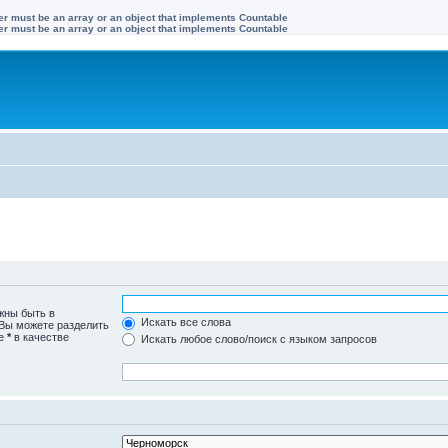
ter must be an array or an object that implements Countable
ter must be an array or an object that implements Countable
жны быть в
Искать все слова
 Вы можете разделить
те
*
в качестве
Искать любое слово/поиск с языком запросов