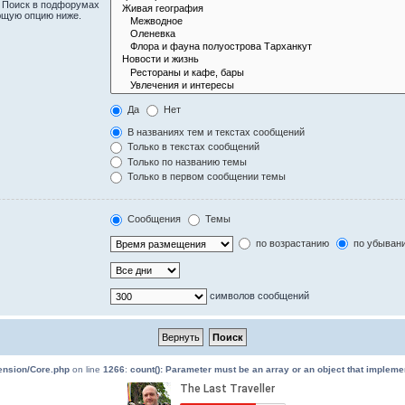
. Поиск в подфорумах
ющую опцию ниже.
Да
Нет
В названиях тем и текстах сообщений
Только в текстах сообщений
Только по названию темы
Только в первом сообщении темы
Сообщения
Темы
по возрастанию
по убыван
символов сообщений
tension/Core.php
on line
1266
:
count(): Parameter must be an array or an object that implem