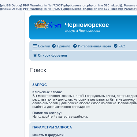
[phpBB Debug] PHP Warning
: in file
[ROOT]/phpbb/session.php
on line
580
:
sizeof(): Parame
[phpBB Debug] PHP Warning
: in file
[ROOT]/phpbb/session.php
on line
636
:
sizeof(): Parame
Черноморское
форумы Черноморска
Ссылки
Правила
Интерактивная карта
FAQ
Список форумов
Поиск
ЗАПРОС
Ключевые слова:
Вы можете использовать
+
, чтобы определить слова, которые дол
результатах, и
-
для слов, которых в результатах быть не должно.
слова символом
|
для поиска любого слова из списка. Используй
шаблона для частичного совпадения.
Поиск по автору:
Используйте * в качестве шаблона.
ПАРАМЕТРЫ ЗАПРОСА
Искать в форумах: