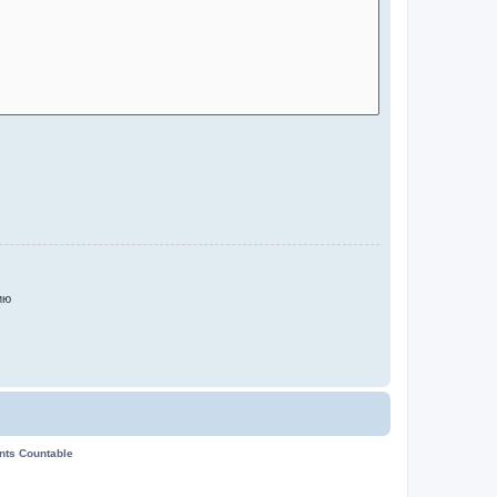
ию
ents Countable