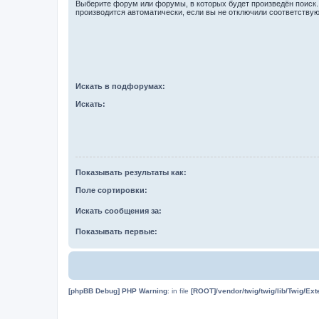
Выберите форум или форумы, в которых будет произведён поиск
производится автоматически, если вы не отключили соответству
Искать в подфорумах:
Искать:
Показывать результаты как:
Поле сортировки:
Искать сообщения за:
Показывать первые:
[phpBB Debug] PHP Warning
: in file
[ROOT]/vendor/twig/twig/lib/Twig/Ex