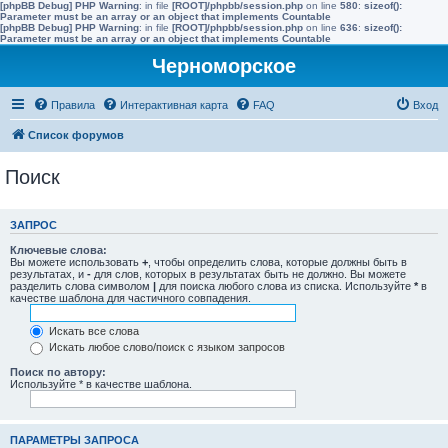
[phpBB Debug] PHP Warning
: in file
[ROOT]/phpbb/session.php
on line
580
:
sizeof():
Parameter must be an array or an object that implements Countable
[phpBB Debug] PHP Warning
: in file
[ROOT]/phpbb/session.php
on line
636
:
sizeof():
Parameter must be an array or an object that implements Countable
Черноморское
Правила
Интерактивная карта
FAQ
Вход
Список форумов
Поиск
ЗАПРОС
Ключевые слова:
Вы можете использовать
+
, чтобы определить слова, которые должны быть в
результатах, и
-
для слов, которых в результатах быть не должно. Вы можете
разделить слова символом
|
для поиска любого слова из списка. Используйте
*
в
качестве шаблона для частичного совпадения.
Искать все слова
Искать любое слово/поиск с языком запросов
Поиск по автору:
Используйте * в качестве шаблона.
ПАРАМЕТРЫ ЗАПРОСА