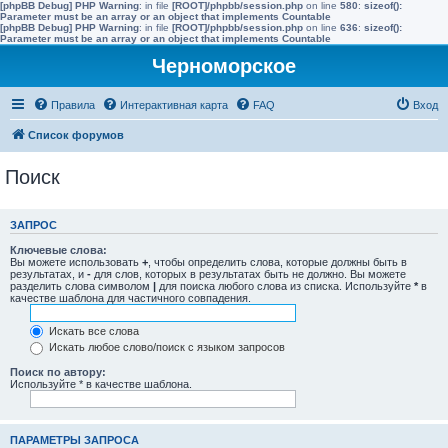
[phpBB Debug] PHP Warning
: in file
[ROOT]/phpbb/session.php
on line
580
:
sizeof():
Parameter must be an array or an object that implements Countable
[phpBB Debug] PHP Warning
: in file
[ROOT]/phpbb/session.php
on line
636
:
sizeof():
Parameter must be an array or an object that implements Countable
Черноморское
Правила
Интерактивная карта
FAQ
Вход
Список форумов
Поиск
ЗАПРОС
Ключевые слова:
Вы можете использовать
+
, чтобы определить слова, которые должны быть в
результатах, и
-
для слов, которых в результатах быть не должно. Вы можете
разделить слова символом
|
для поиска любого слова из списка. Используйте
*
в
качестве шаблона для частичного совпадения.
Искать все слова
Искать любое слово/поиск с языком запросов
Поиск по автору:
Используйте * в качестве шаблона.
ПАРАМЕТРЫ ЗАПРОСА