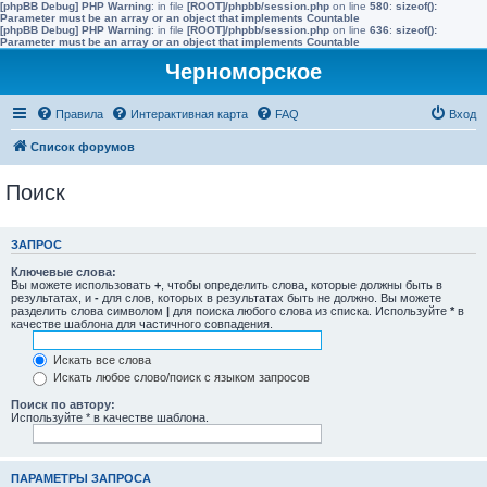
[phpBB Debug] PHP Warning
: in file
[ROOT]/phpbb/session.php
on line
580
:
sizeof():
Parameter must be an array or an object that implements Countable
[phpBB Debug] PHP Warning
: in file
[ROOT]/phpbb/session.php
on line
636
:
sizeof():
Parameter must be an array or an object that implements Countable
Черноморское
Правила
Интерактивная карта
FAQ
Вход
Список форумов
Поиск
ЗАПРОС
Ключевые слова:
Вы можете использовать
+
, чтобы определить слова, которые должны быть в
результатах, и
-
для слов, которых в результатах быть не должно. Вы можете
разделить слова символом
|
для поиска любого слова из списка. Используйте
*
в
качестве шаблона для частичного совпадения.
Искать все слова
Искать любое слово/поиск с языком запросов
Поиск по автору:
Используйте * в качестве шаблона.
ПАРАМЕТРЫ ЗАПРОСА