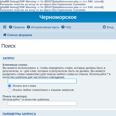
[phpBB Debug] PHP Warning
: in file
[ROOT]/phpbb/session.php
on line
580
:
sizeof():
Parameter must be an array or an object that implements Countable
[phpBB Debug] PHP Warning
: in file
[ROOT]/phpbb/session.php
on line
636
:
sizeof():
Parameter must be an array or an object that implements Countable
Черноморское
Правила
Интерактивная карта
FAQ
Вход
Список форумов
Поиск
ЗАПРОС
Ключевые слова:
Вы можете использовать
+
, чтобы определить слова, которые должны быть в
результатах, и
-
для слов, которых в результатах быть не должно. Вы можете
разделить слова символом
|
для поиска любого слова из списка. Используйте
*
в
качестве шаблона для частичного совпадения.
Искать все слова
Искать любое слово/поиск с языком запросов
Поиск по автору:
Используйте * в качестве шаблона.
ПАРАМЕТРЫ ЗАПРОСА