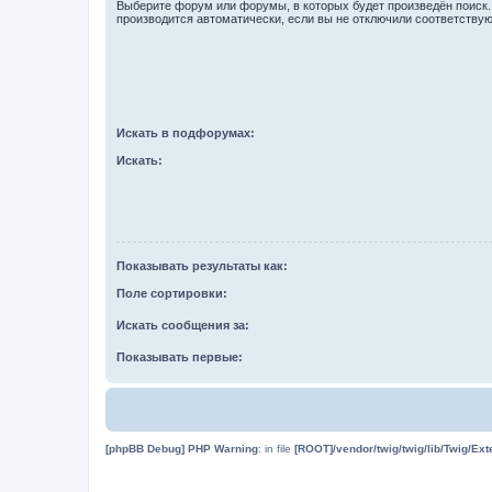
Выберите форум или форумы, в которых будет произведён поиск
производится автоматически, если вы не отключили соответству
Искать в подфорумах:
Искать:
Показывать результаты как:
Поле сортировки:
Искать сообщения за:
Показывать первые:
[phpBB Debug] PHP Warning
: in file
[ROOT]/vendor/twig/twig/lib/Twig/Ex