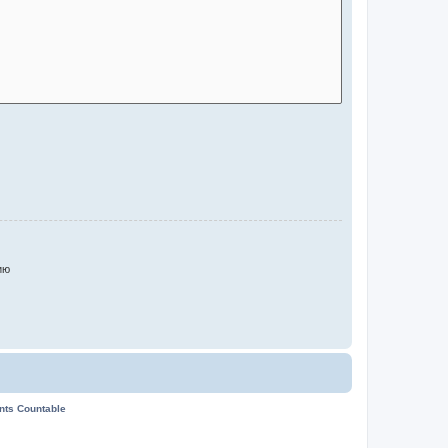
ию
ents Countable