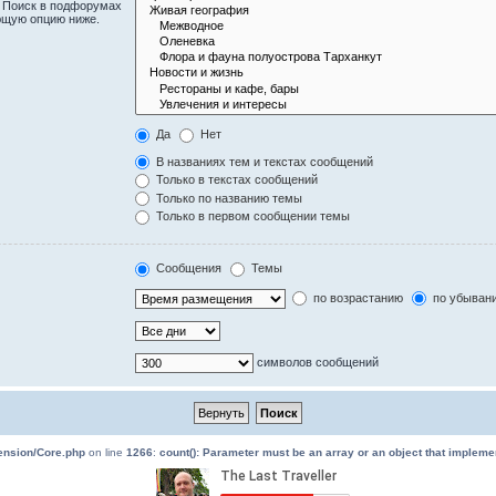
. Поиск в подфорумах
ющую опцию ниже.
Да
Нет
В названиях тем и текстах сообщений
Только в текстах сообщений
Только по названию темы
Только в первом сообщении темы
Сообщения
Темы
по возрастанию
по убыван
символов сообщений
tension/Core.php
on line
1266
:
count(): Parameter must be an array or an object that implem