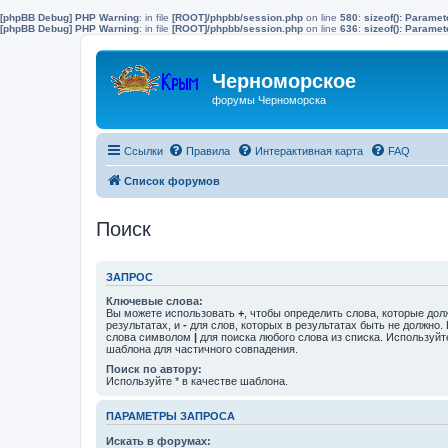
[phpBB Debug] PHP Warning
: in file
[ROOT]/phpbb/session.php
on line
580
:
sizeof(): Parame
[phpBB Debug] PHP Warning
: in file
[ROOT]/phpbb/session.php
on line
636
:
sizeof(): Parame
Черноморское
форумы Черноморска
Ссылки
Правила
Интерактивная карта
FAQ
Список форумов
Поиск
ЗАПРОС
Ключевые слова:
Вы можете использовать
+
, чтобы определить слова, которые дол
результатах, и
-
для слов, которых в результатах быть не должно.
слова символом
|
для поиска любого слова из списка. Используй
шаблона для частичного совпадения.
Поиск по автору:
Используйте * в качестве шаблона.
ПАРАМЕТРЫ ЗАПРОСА
Искать в форумах: