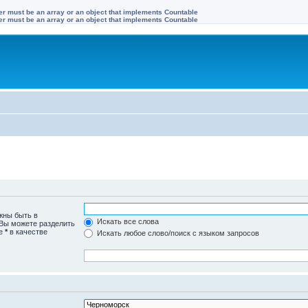
ter must be an array or an object that implements Countable
ter must be an array or an object that implements Countable
жны быть в
Искать все слова
 Вы можете разделить
те
*
в качестве
Искать любое слово/поиск с языком запросов