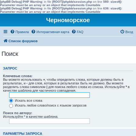
[phpBB Debug] PHP Warning
: in file
[ROOT]/phpbb/session.php
on line
580
:
sizeof():
Parameter must be an array or an object that implements Countable
[phpBB Debug] PHP Warning
: in file
[ROOT]/phpbb/session.php
on line
636
:
sizeof():
Parameter must be an array or an object that implements Countable
Черноморское
Правила
Интерактивная карта
FAQ
Вход
Список форумов
Поиск
ЗАПРОС
Ключевые слова:
Вы можете использовать
+
, чтобы определить слова, которые должны быть в
результатах, и
-
для слов, которых в результатах быть не должно. Вы можете
разделить слова символом
|
для поиска любого слова из списка. Используйте
*
в
качестве шаблона для частичного совпадения.
Искать все слова
Искать любое слово/поиск с языком запросов
Поиск по автору:
Используйте * в качестве шаблона.
ПАРАМЕТРЫ ЗАПРОСА