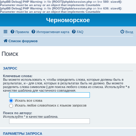
[phpBB Debug] PHP Warning
: in file
[ROOT]/phpbb/session.php
on line
580
:
sizeof():
Parameter must be an array or an object that implements Countable
[phpBB Debug] PHP Warning
: in file
[ROOT]/phpbb/session.php
on line
636
:
sizeof():
Parameter must be an array or an object that implements Countable
Черноморское
Правила
Интерактивная карта
FAQ
Вход
Список форумов
Поиск
ЗАПРОС
Ключевые слова:
Вы можете использовать
+
, чтобы определить слова, которые должны быть в
результатах, и
-
для слов, которых в результатах быть не должно. Вы можете
разделить слова символом
|
для поиска любого слова из списка. Используйте
*
в
качестве шаблона для частичного совпадения.
Искать все слова
Искать любое слово/поиск с языком запросов
Поиск по автору:
Используйте * в качестве шаблона.
ПАРАМЕТРЫ ЗАПРОСА