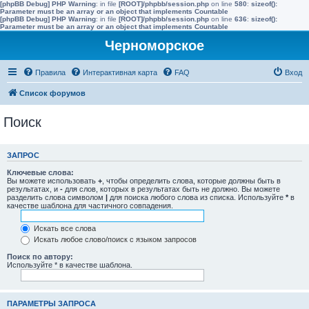
[phpBB Debug] PHP Warning
: in file
[ROOT]/phpbb/session.php
on line
580
:
sizeof():
Parameter must be an array or an object that implements Countable
[phpBB Debug] PHP Warning
: in file
[ROOT]/phpbb/session.php
on line
636
:
sizeof():
Parameter must be an array or an object that implements Countable
Черноморское
Правила
Интерактивная карта
FAQ
Вход
Список форумов
Поиск
ЗАПРОС
Ключевые слова:
Вы можете использовать
+
, чтобы определить слова, которые должны быть в
результатах, и
-
для слов, которых в результатах быть не должно. Вы можете
разделить слова символом
|
для поиска любого слова из списка. Используйте
*
в
качестве шаблона для частичного совпадения.
Искать все слова
Искать любое слово/поиск с языком запросов
Поиск по автору:
Используйте * в качестве шаблона.
ПАРАМЕТРЫ ЗАПРОСА