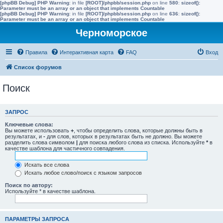
[phpBB Debug] PHP Warning
: in file
[ROOT]/phpbb/session.php
on line
580
:
sizeof():
Parameter must be an array or an object that implements Countable
[phpBB Debug] PHP Warning
: in file
[ROOT]/phpbb/session.php
on line
636
:
sizeof():
Parameter must be an array or an object that implements Countable
Черноморское
Правила
Интерактивная карта
FAQ
Вход
Список форумов
Поиск
ЗАПРОС
Ключевые слова:
Вы можете использовать
+
, чтобы определить слова, которые должны быть в
результатах, и
-
для слов, которых в результатах быть не должно. Вы можете
разделить слова символом
|
для поиска любого слова из списка. Используйте
*
в
качестве шаблона для частичного совпадения.
Искать все слова
Искать любое слово/поиск с языком запросов
Поиск по автору:
Используйте * в качестве шаблона.
ПАРАМЕТРЫ ЗАПРОСА