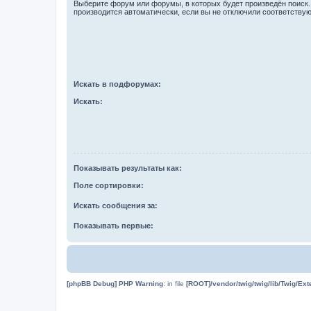
Выберите форум или форумы, в которых будет произведён поиск
производится автоматически, если вы не отключили соответству
Искать в подфорумах:
Искать:
Показывать результаты как:
Поле сортировки:
Искать сообщения за:
Показывать первые:
[phpBB Debug] PHP Warning
: in file
[ROOT]/vendor/twig/twig/lib/Twig/Ex