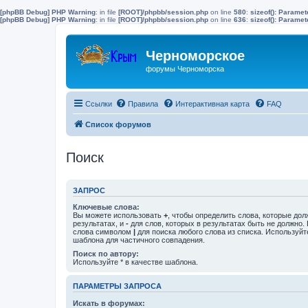
[phpBB Debug] PHP Warning
: in file
[ROOT]/phpbb/session.php
on line
580
:
sizeof(): Parame
[phpBB Debug] PHP Warning
: in file
[ROOT]/phpbb/session.php
on line
636
:
sizeof(): Parame
Черноморское
форумы Черноморска
Ссылки
Правила
Интерактивная карта
FAQ
Список форумов
Поиск
ЗАПРОС
Ключевые слова:
Вы можете использовать
+
, чтобы определить слова, которые дол
результатах, и
-
для слов, которых в результатах быть не должно.
слова символом
|
для поиска любого слова из списка. Используй
шаблона для частичного совпадения.
Поиск по автору:
Используйте * в качестве шаблона.
ПАРАМЕТРЫ ЗАПРОСА
Искать в форумах: