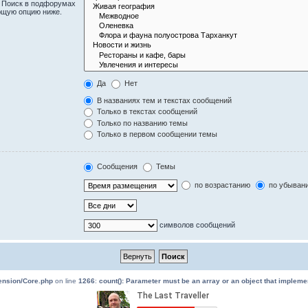
. Поиск в подфорумах
ющую опцию ниже.
Да
Нет
В названиях тем и текстах сообщений
Только в текстах сообщений
Только по названию темы
Только в первом сообщении темы
Сообщения
Темы
по возрастанию
по убыван
символов сообщений
tension/Core.php
on line
1266
:
count(): Parameter must be an array or an object that implem