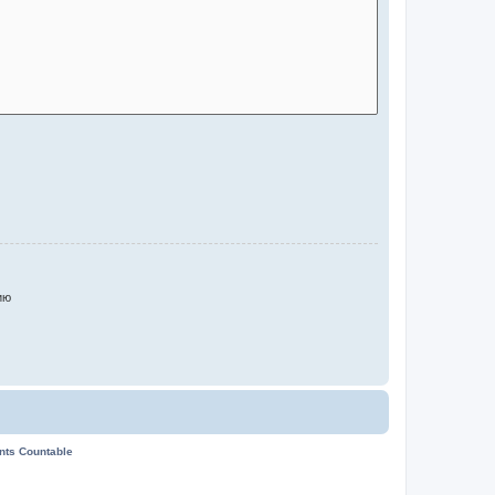
ию
ents Countable