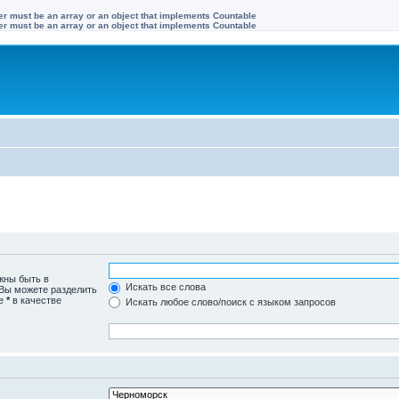
ter must be an array or an object that implements Countable
ter must be an array or an object that implements Countable
жны быть в
Искать все слова
 Вы можете разделить
те
*
в качестве
Искать любое слово/поиск с языком запросов