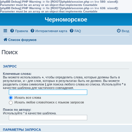
[phpBB Debug] PHP Warning
: in file
[ROOT]/phpbb/session.php
on line
580
:
sizeof():
Parameter must be an array or an object that implements Countable
[phpBB Debug] PHP Warning
: in file
[ROOT]/phpbb/session.php
on line
636
:
sizeof():
Parameter must be an array or an object that implements Countable
Черноморское
Правила
Интерактивная карта
FAQ
Вход
Список форумов
Поиск
ЗАПРОС
Ключевые слова:
Вы можете использовать
+
, чтобы определить слова, которые должны быть в
результатах, и
-
для слов, которых в результатах быть не должно. Вы можете
разделить слова символом
|
для поиска любого слова из списка. Используйте
*
в
качестве шаблона для частичного совпадения.
Искать все слова
Искать любое слово/поиск с языком запросов
Поиск по автору:
Используйте * в качестве шаблона.
ПАРАМЕТРЫ ЗАПРОСА