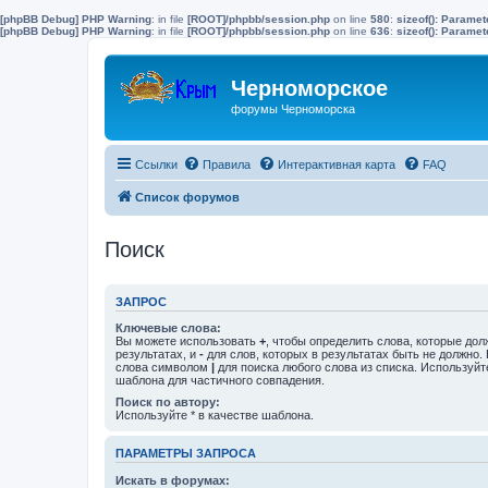
[phpBB Debug] PHP Warning
: in file
[ROOT]/phpbb/session.php
on line
580
:
sizeof(): Parame
[phpBB Debug] PHP Warning
: in file
[ROOT]/phpbb/session.php
on line
636
:
sizeof(): Parame
Черноморское
форумы Черноморска
Ссылки
Правила
Интерактивная карта
FAQ
Список форумов
Поиск
ЗАПРОС
Ключевые слова:
Вы можете использовать
+
, чтобы определить слова, которые дол
результатах, и
-
для слов, которых в результатах быть не должно.
слова символом
|
для поиска любого слова из списка. Используй
шаблона для частичного совпадения.
Поиск по автору:
Используйте * в качестве шаблона.
ПАРАМЕТРЫ ЗАПРОСА
Искать в форумах: