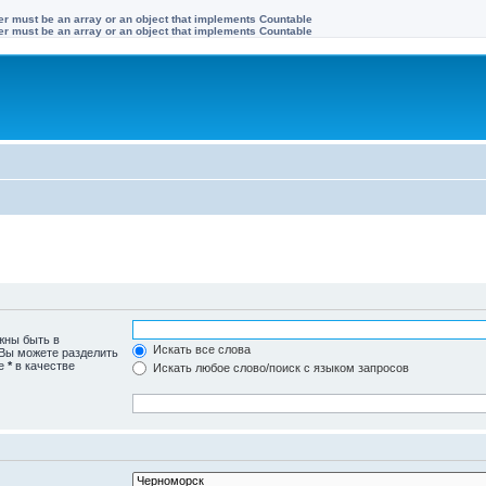
ter must be an array or an object that implements Countable
ter must be an array or an object that implements Countable
жны быть в
Искать все слова
 Вы можете разделить
те
*
в качестве
Искать любое слово/поиск с языком запросов