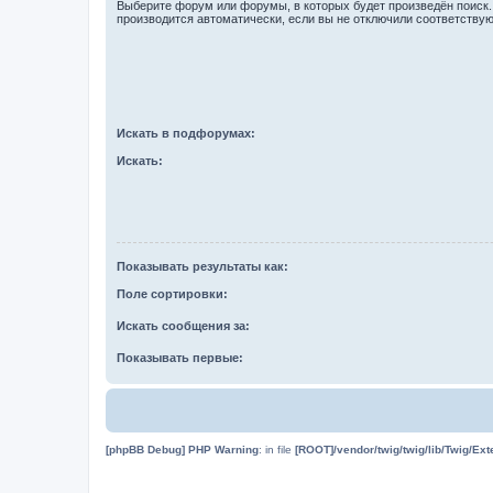
Выберите форум или форумы, в которых будет произведён поиск
производится автоматически, если вы не отключили соответству
Искать в подфорумах:
Искать:
Показывать результаты как:
Поле сортировки:
Искать сообщения за:
Показывать первые:
[phpBB Debug] PHP Warning
: in file
[ROOT]/vendor/twig/twig/lib/Twig/Ex