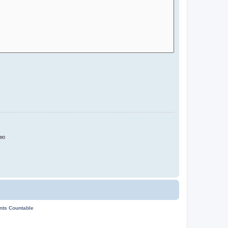
ию
ents Countable