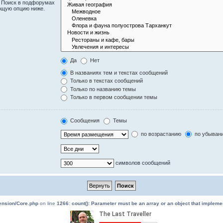
. Поиск в подфорумах
ющую опцию ниже.
Да
Нет
В названиях тем и текстах сообщений
Только в текстах сообщений
Только по названию темы
Только в первом сообщении темы
Сообщения
Темы
по возрастанию
по убыван
символов сообщений
tension/Core.php
on line
1266
:
count(): Parameter must be an array or an object that implem