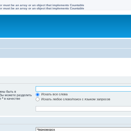
ter must be an array or an object that implements Countable
ter must be an array or an object that implements Countable
жны быть в
Искать все слова
 Вы можете разделить
те
*
в качестве
Искать любое слово/поиск с языком запросов