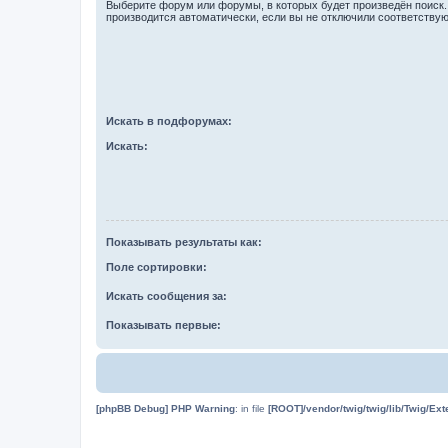
Выберите форум или форумы, в которых будет произведён поиск
производится автоматически, если вы не отключили соответству
Искать в подфорумах:
Искать:
Показывать результаты как:
Поле сортировки:
Искать сообщения за:
Показывать первые:
[phpBB Debug] PHP Warning
: in file
[ROOT]/vendor/twig/twig/lib/Twig/Ex