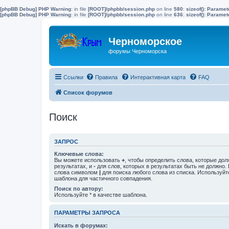
[phpBB Debug] PHP Warning
: in file
[ROOT]/phpbb/session.php
on line
580
:
sizeof(): Parame
[phpBB Debug] PHP Warning
: in file
[ROOT]/phpbb/session.php
on line
636
:
sizeof(): Parame
Черноморское
форумы Черноморска
Ссылки
Правила
Интерактивная карта
FAQ
Список форумов
Поиск
ЗАПРОС
Ключевые слова:
Вы можете использовать
+
, чтобы определить слова, которые дол
результатах, и
-
для слов, которых в результатах быть не должно.
слова символом
|
для поиска любого слова из списка. Используй
шаблона для частичного совпадения.
Поиск по автору:
Используйте * в качестве шаблона.
ПАРАМЕТРЫ ЗАПРОСА
Искать в форумах: