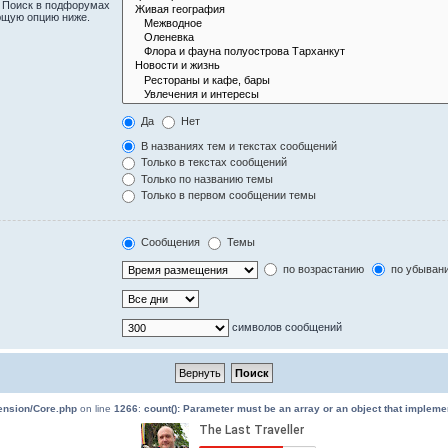
. Поиск в подфорумах
ющую опцию ниже.
Да
Нет
В названиях тем и текстах сообщений
Только в текстах сообщений
Только по названию темы
Только в первом сообщении темы
Сообщения
Темы
по возрастанию
по убыван
символов сообщений
tension/Core.php
on line
1266
:
count(): Parameter must be an array or an object that implem