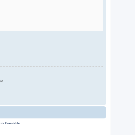
ию
ents Countable