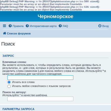
[phpBB Debug] PHP Warning
: in file
[ROOT]/phpbb/session.php
on line
580
:
sizeof():
Parameter must be an array or an object that implements Countable
[phpBB Debug] PHP Warning
: in file
[ROOT]/phpbb/session.php
on line
636
:
sizeof():
Parameter must be an array or an object that implements Countable
Черноморское
Правила
Интерактивная карта
FAQ
Вход
Список форумов
Поиск
ЗАПРОС
Ключевые слова:
Вы можете использовать
+
, чтобы определить слова, которые должны быть в
результатах, и
-
для слов, которых в результатах быть не должно. Вы можете
разделить слова символом
|
для поиска любого слова из списка. Используйте
*
в
качестве шаблона для частичного совпадения.
Искать все слова
Искать любое слово/поиск с языком запросов
Поиск по автору:
Используйте * в качестве шаблона.
ПАРАМЕТРЫ ЗАПРОСА