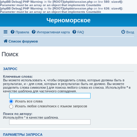
[phpBB Debug] PHP Warning
: in file
[ROOT]/phpbb/session.php
on line
580
:
sizeof():
Parameter must be an array or an object that implements Countable
[phpBB Debug] PHP Warning
: in file
[ROOT]/phpbb/session.php
on line
636
:
sizeof():
Parameter must be an array or an object that implements Countable
Черноморское
Правила
Интерактивная карта
FAQ
Вход
Список форумов
Поиск
ЗАПРОС
Ключевые слова:
Вы можете использовать
+
, чтобы определить слова, которые должны быть в
результатах, и
-
для слов, которых в результатах быть не должно. Вы можете
разделить слова символом
|
для поиска любого слова из списка. Используйте
*
в
качестве шаблона для частичного совпадения.
Искать все слова
Искать любое слово/поиск с языком запросов
Поиск по автору:
Используйте * в качестве шаблона.
ПАРАМЕТРЫ ЗАПРОСА