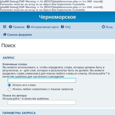
[phpBB Debug] PHP Warning
: in file
[ROOT]/phpbb/session.php
on line
580
:
sizeof():
Parameter must be an array or an object that implements Countable
[phpBB Debug] PHP Warning
: in file
[ROOT]/phpbb/session.php
on line
636
:
sizeof():
Parameter must be an array or an object that implements Countable
Черноморское
Правила
Интерактивная карта
FAQ
Вход
Список форумов
Поиск
ЗАПРОС
Ключевые слова:
Вы можете использовать
+
, чтобы определить слова, которые должны быть в
результатах, и
-
для слов, которых в результатах быть не должно. Вы можете
разделить слова символом
|
для поиска любого слова из списка. Используйте
*
в
качестве шаблона для частичного совпадения.
Искать все слова
Искать любое слово/поиск с языком запросов
Поиск по автору:
Используйте * в качестве шаблона.
ПАРАМЕТРЫ ЗАПРОСА