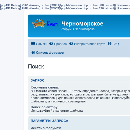
[phpBB Debug] PHP Warning
: in file
[ROOT]/phpbb/session.php
on line
580
:
sizeof(): Parame
[phpBB Debug] PHP Warning
: in file
[ROOT]/phpbb/session.php
on line
636
:
sizeof(): Parame
Черноморское
форумы Черноморска
Ссылки
Правила
Интерактивная карта
FAQ
Список форумов
Поиск
ЗАПРОС
Ключевые слова:
Вы можете использовать
+
, чтобы определить слова, которые дол
результатах, и
-
для слов, которых в результатах быть не должно.
слова символом
|
для поиска любого слова из списка. Используй
шаблона для частичного совпадения.
Поиск по автору:
Используйте * в качестве шаблона.
ПАРАМЕТРЫ ЗАПРОСА
Искать в форумах: