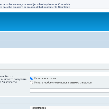
ter must be an array or an object that implements Countable
ter must be an array or an object that implements Countable
жны быть в
Искать все слова
 Вы можете разделить
те
*
в качестве
Искать любое слово/поиск с языком запросов