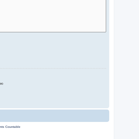
ию
ents Countable