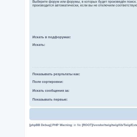
Выберите форум или форумы, в которых будет произведён поиск
производится автоматически, если вы не отключили соответству
Искать в подфорумах:
Искать:
Показывать результаты как:
Поле сортировки:
Искать сообщения за:
Показывать первые:
[phpBB Debug] PHP Warning
: in file
[ROOT]/vendor/twig/twig/lib/Twig/Ex