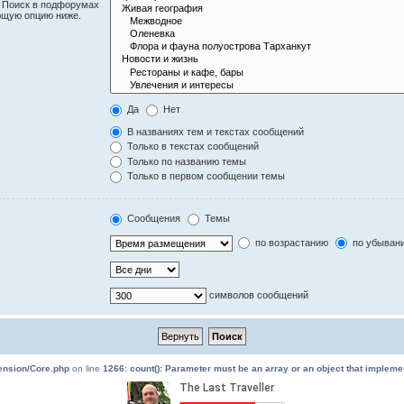
. Поиск в подфорумах
ющую опцию ниже.
Да
Нет
В названиях тем и текстах сообщений
Только в текстах сообщений
Только по названию темы
Только в первом сообщении темы
Сообщения
Темы
по возрастанию
по убыван
символов сообщений
tension/Core.php
on line
1266
:
count(): Parameter must be an array or an object that implem