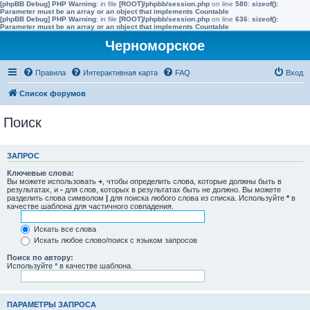
[phpBB Debug] PHP Warning
: in file
[ROOT]/phpbb/session.php
on line
580
:
sizeof():
Parameter must be an array or an object that implements Countable
[phpBB Debug] PHP Warning
: in file
[ROOT]/phpbb/session.php
on line
636
:
sizeof():
Parameter must be an array or an object that implements Countable
Черноморское
Правила
Интерактивная карта
FAQ
Вход
Список форумов
Поиск
ЗАПРОС
Ключевые слова:
Вы можете использовать
+
, чтобы определить слова, которые должны быть в
результатах, и
-
для слов, которых в результатах быть не должно. Вы можете
разделить слова символом
|
для поиска любого слова из списка. Используйте
*
в
качестве шаблона для частичного совпадения.
Искать все слова
Искать любое слово/поиск с языком запросов
Поиск по автору:
Используйте * в качестве шаблона.
ПАРАМЕТРЫ ЗАПРОСА