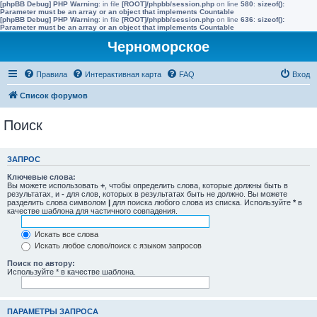
[phpBB Debug] PHP Warning
: in file
[ROOT]/phpbb/session.php
on line
580
:
sizeof():
Parameter must be an array or an object that implements Countable
[phpBB Debug] PHP Warning
: in file
[ROOT]/phpbb/session.php
on line
636
:
sizeof():
Parameter must be an array or an object that implements Countable
Черноморское
Правила
Интерактивная карта
FAQ
Вход
Список форумов
Поиск
ЗАПРОС
Ключевые слова:
Вы можете использовать
+
, чтобы определить слова, которые должны быть в
результатах, и
-
для слов, которых в результатах быть не должно. Вы можете
разделить слова символом
|
для поиска любого слова из списка. Используйте
*
в
качестве шаблона для частичного совпадения.
Искать все слова
Искать любое слово/поиск с языком запросов
Поиск по автору:
Используйте * в качестве шаблона.
ПАРАМЕТРЫ ЗАПРОСА