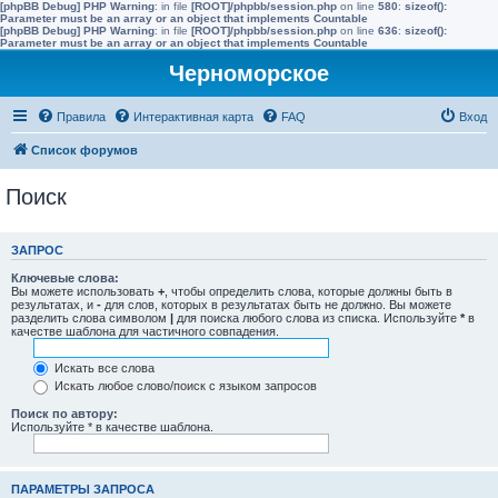
[phpBB Debug] PHP Warning
: in file
[ROOT]/phpbb/session.php
on line
580
:
sizeof():
Parameter must be an array or an object that implements Countable
[phpBB Debug] PHP Warning
: in file
[ROOT]/phpbb/session.php
on line
636
:
sizeof():
Parameter must be an array or an object that implements Countable
Черноморское
Правила
Интерактивная карта
FAQ
Вход
Список форумов
Поиск
ЗАПРОС
Ключевые слова:
Вы можете использовать
+
, чтобы определить слова, которые должны быть в
результатах, и
-
для слов, которых в результатах быть не должно. Вы можете
разделить слова символом
|
для поиска любого слова из списка. Используйте
*
в
качестве шаблона для частичного совпадения.
Искать все слова
Искать любое слово/поиск с языком запросов
Поиск по автору:
Используйте * в качестве шаблона.
ПАРАМЕТРЫ ЗАПРОСА