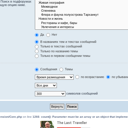
. Поиск в подфорумах
ющую опцию ниже.
Да
Нет
В названиях тем и текстах сообщений
Только в текстах сообщений
Только по названию темы
Только в первом сообщении темы
Сообщения
Темы
по возрастанию
по убыван
символов сообщений
tension/Core.php
on line
1266
:
count(): Parameter must be an array or an object that implem