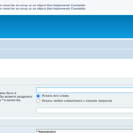
ter must be an array or an object that implements Countable
ter must be an array or an object that implements Countable
жны быть в
Искать все слова
 Вы можете разделить
те
*
в качестве
Искать любое слово/поиск с языком запросов