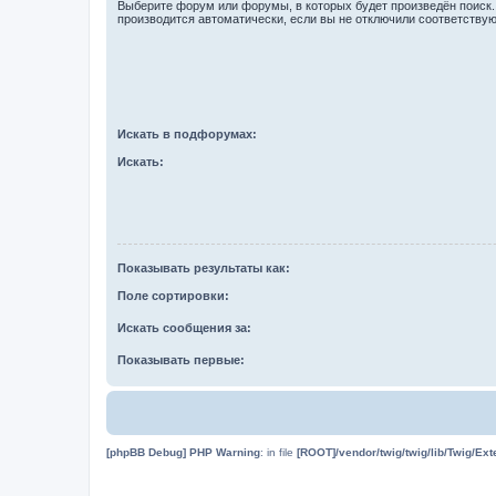
Выберите форум или форумы, в которых будет произведён поиск
производится автоматически, если вы не отключили соответству
Искать в подфорумах:
Искать:
Показывать результаты как:
Поле сортировки:
Искать сообщения за:
Показывать первые:
[phpBB Debug] PHP Warning
: in file
[ROOT]/vendor/twig/twig/lib/Twig/Ex