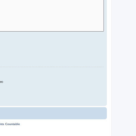
ию
ents Countable