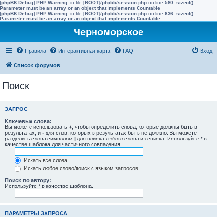
[phpBB Debug] PHP Warning
: in file
[ROOT]/phpbb/session.php
on line
580
:
sizeof():
Parameter must be an array or an object that implements Countable
[phpBB Debug] PHP Warning
: in file
[ROOT]/phpbb/session.php
on line
636
:
sizeof():
Parameter must be an array or an object that implements Countable
Черноморское
Правила
Интерактивная карта
FAQ
Вход
Список форумов
Поиск
ЗАПРОС
Ключевые слова:
Вы можете использовать
+
, чтобы определить слова, которые должны быть в
результатах, и
-
для слов, которых в результатах быть не должно. Вы можете
разделить слова символом
|
для поиска любого слова из списка. Используйте
*
в
качестве шаблона для частичного совпадения.
Искать все слова
Искать любое слово/поиск с языком запросов
Поиск по автору:
Используйте * в качестве шаблона.
ПАРАМЕТРЫ ЗАПРОСА