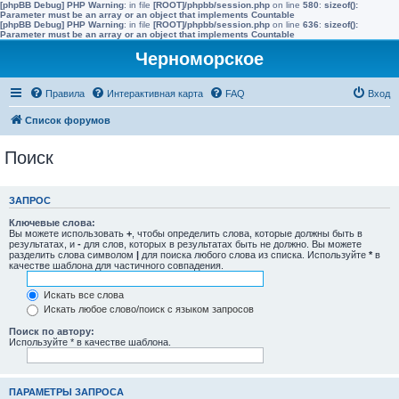
[phpBB Debug] PHP Warning
: in file
[ROOT]/phpbb/session.php
on line
580
:
sizeof():
Parameter must be an array or an object that implements Countable
[phpBB Debug] PHP Warning
: in file
[ROOT]/phpbb/session.php
on line
636
:
sizeof():
Parameter must be an array or an object that implements Countable
Черноморское
Правила
Интерактивная карта
FAQ
Вход
Список форумов
Поиск
ЗАПРОС
Ключевые слова:
Вы можете использовать
+
, чтобы определить слова, которые должны быть в
результатах, и
-
для слов, которых в результатах быть не должно. Вы можете
разделить слова символом
|
для поиска любого слова из списка. Используйте
*
в
качестве шаблона для частичного совпадения.
Искать все слова
Искать любое слово/поиск с языком запросов
Поиск по автору:
Используйте * в качестве шаблона.
ПАРАМЕТРЫ ЗАПРОСА